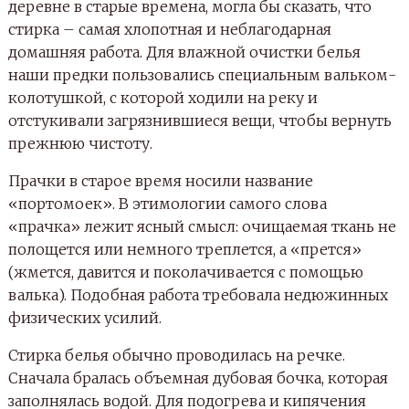
деревне в старые времена, могла бы сказать, что
стирка – самая хлопотная и неблагодарная
домашняя работа. Для влажной очистки белья
наши предки пользовались специальным вальком-
колотушкой, с которой ходили на реку и
отстукивали загрязнившиеся вещи, чтобы вернуть
прежнюю чистоту.
Прачки в старое время носили название
«портомоек». В этимологии самого слова
«прачка» лежит ясный смысл: очищаемая ткань не
полощется или немного треплется, а «прется»
(жмется, давится и поколачивается с помощью
валька). Подобная работа требовала недюжинных
физических усилий.
Стирка белья обычно проводилась на речке.
Сначала бралась объемная дубовая бочка, которая
заполнялась водой. Для подогрева и кипячения