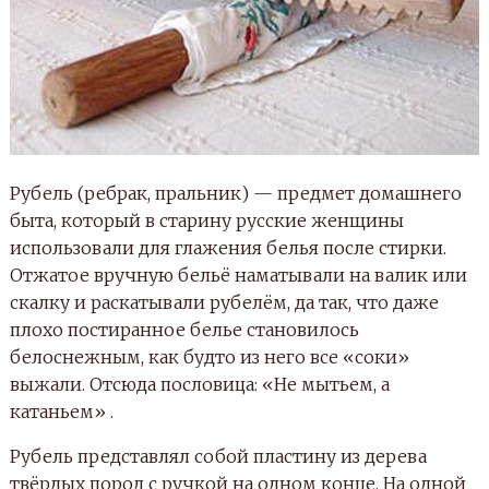
Рубель (ребрак, пральник) — предмет домашнего
быта, который в старину русские женщины
использовали для глажения белья после стирки.
Отжатое вручную бельё наматывали на валик или
скалку и раскатывали рубелём, да так, что даже
плохо постиранное белье становилось
белоснежным, как будто из него все «соки»
выжали. Отсюда пословица: «Не мытьем, а
катаньем» .
Рубель представлял собой пластину из дерева
твёрдых пород с ручкой на одном конце. На одной