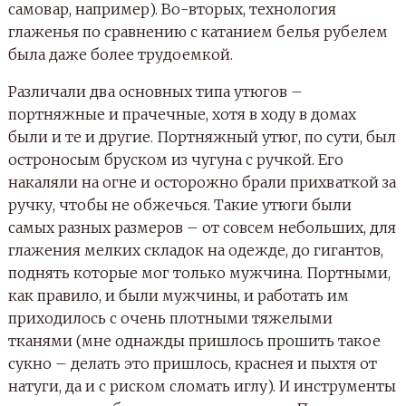
самовар, например). Во-вторых, технология
глаженья по сравнению с катанием белья рубелем
была даже более трудоемкой.
Различали два основных типа утюгов –
портняжные и прачечные, хотя в ходу в домах
были и те и другие. Портняжный утюг, по сути, был
остроносым бруском из чугуна с ручкой. Его
накаляли на огне и осторожно брали прихваткой за
ручку, чтобы не обжечься. Такие утюги были
самых разных размеров – от совсем небольших, для
глажения мелких складок на одежде, до гигантов,
поднять которые мог только мужчина. Портными,
как правило, и были мужчины, и работать им
приходилось с очень плотными тяжелыми
тканями (мне однажды пришлось прошить такое
сукно – делать это пришлось, краснея и пыхтя от
натуги, да и с риском сломать иглу). И инструменты