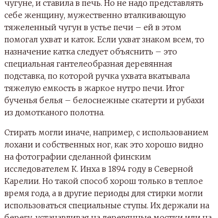
чугуне, и ставила в печь. Но не надо представлять
себе женщину, мужественно вталкивающую
тяжеленный чугун в устье печи – ей в этом
помогал ухват и каток. Если ухват знаком всем, то
назначение катка следует объяснить – это
специальная гантелеобразная деревянная
подставка, по которой ручка ухвата вкатывала
тяжелую емкость в жаркое нутро печи. Итог
бученья белья – белоснежные скатерти и рубахи
из домотканого полотна.
Стирать могли иначе, например, с использованием
лохани и собственных ног, как это хорошо видно
на фотографии сделанной финским
исследователем К. Инха в 1894 году в Северной
Карелии. Но такой способ хорош только в теплое
время года, а в другие периоды для стирки могли
использоваться специальные ступы. Их держали на
берегу, устанавливая на деревянные мостки или на