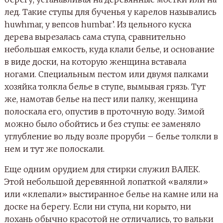
лед. Такие ступы для бученья у карелов назывались
huwhmar, у вепсов humbar’. Из цельного куска
дерева вырезалась сама ступа, сравнительно
небольшая емкость, куда клали белье, и основание
в виде доски, на которую женщина вставала
ногами. Специальным пестом или двумя палками
хозяйка толкла белье в ступе, вымывая грязь. Тут
же, намотав белье на пест или палку, женщина
полоскала его, опустив в проточную воду. Зимой
можно было обойтись и без ступы: ее заменяло
углубление во льду возле проруби – белье толкли в
нем и тут же полоскали.
Еще одним орудием для стирки служил ВАЛЕК.
Этой небольшой деревянной лопаткой «валяли»
или «клепали» выстиранное белье на камне или на
доске на берегу. Если ни ступа, ни корыто, ни
лохань обычно красотой не отличались, то вальки