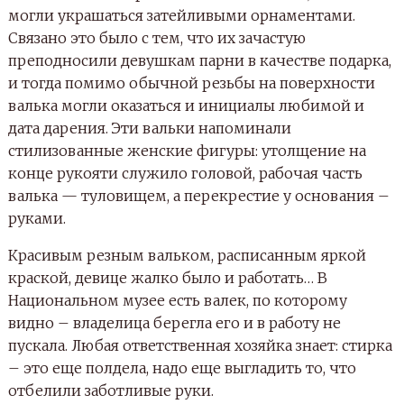
могли украшаться затейливыми орнаментами.
Связано это было с тем, что их зачастую
преподносили девушкам парни в качестве подарка,
и тогда помимо обычной резьбы на поверхности
валька могли оказаться и инициалы любимой и
дата дарения. Эти вальки напоминали
стилизованные женские фигуры: утолщение на
конце рукояти служило головой, рабочая часть
валька — туловищем, а перекрестие у основания –
руками.
Красивым резным вальком, расписанным яркой
краской, девице жалко было и работать… В
Национальном музее есть валек, по которому
видно – владелица берегла его и в работу не
пускала. Любая ответственная хозяйка знает: стирка
– это еще полдела, надо еще выгладить то, что
отбелили заботливые руки.