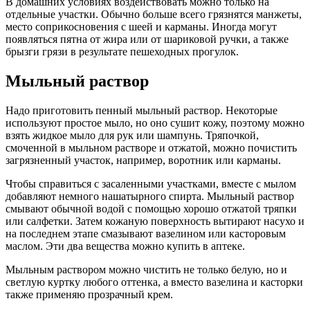
В домашних условиях воздействовать можно только на
отдельные участки. Обычно больше всего грязнятся манжеты,
место соприкосновения с шеей и карманы. Иногда могут
появляться пятна от жира или от шариковой ручки, а также
брызги грязи в результате пешеходных прогулок.
Мыльный раствор
Надо приготовить пенный мыльный раствор. Некоторые
используют простое мыло, но оно сушит кожу, поэтому можно
взять жидкое мыло для рук или шампунь. Тряпочкой,
смоченной в мыльном растворе и отжатой, можно почистить
загрязненный участок, например, воротник или карманы.
Чтобы справиться с засаленными участками, вместе с мылом
добавляют немного нашатырного спирта. Мыльный раствор
смывают обычной водой с помощью хорошо отжатой тряпки
или салфетки. Затем кожаную поверхность вытирают насухо и
на последнем этапе смазывают вазелином или касторовым
маслом. Эти два вещества можно купить в аптеке.
Мыльным раствором можно чистить не только белую, но и
светлую куртку любого оттенка, а вместо вазелина и касторки
также применяю прозрачный крем.