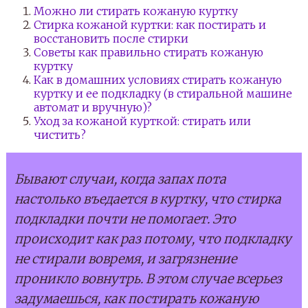
Можно ли стирать кожаную куртку
Стирка кожаной куртки: как постирать и
восстановить после стирки
Советы как правильно стирать кожаную
куртку
Как в домашних условиях стирать кожаную
куртку и ее подкладку (в стиральной машине
автомат и вручную)?
Уход за кожаной курткой: стирать или
чистить?
Бывают случаи, когда запах пота
настолько въедается в куртку, что стирка
подкладки почти не помогает. Это
происходит как раз потому, что подкладку
не стирали вовремя, и загрязнение
проникло вовнутрь. В этом случае всерьез
задумаешься, как постирать кожаную