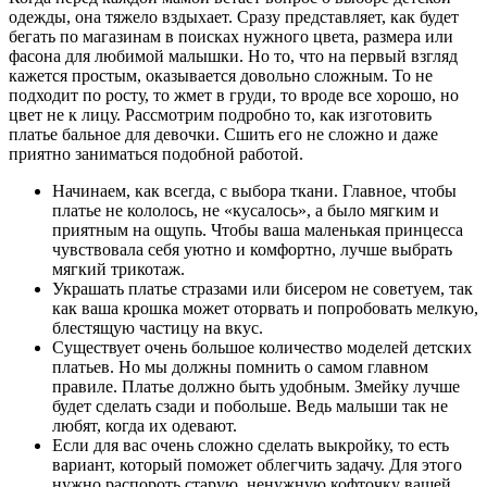
одежды, она тяжело вздыхает. Сразу представляет, как будет
бегать по магазинам в поисках нужного цвета, размера или
фасона для любимой малышки. Но то, что на первый взгляд
кажется простым, оказывается довольно сложным. То не
подходит по росту, то жмет в груди, то вроде все хорошо, но
цвет не к лицу. Рассмотрим подробно то, как изготовить
платье бальное для девочки. Сшить его не сложно и даже
приятно заниматься подобной работой.
Начинаем, как всегда, с выбора ткани. Главное, чтобы
платье не кололось, не «кусалось», а было мягким и
приятным на ощупь. Чтобы ваша маленькая принцесса
чувствовала себя уютно и комфортно, лучше выбрать
мягкий трикотаж.
Украшать платье стразами или бисером не советуем, так
как ваша крошка может оторвать и попробовать мелкую,
блестящую частицу на вкус.
Существует очень большое количество моделей детских
платьев. Но мы должны помнить о самом главном
правиле. Платье должно быть удобным. Змейку лучше
будет сделать сзади и побольше. Ведь малыши так не
любят, когда их одевают.
Если для вас очень сложно сделать выкройку, то есть
вариант, который поможет облегчить задачу. Для этого
нужно распороть старую, ненужную кофточку вашей