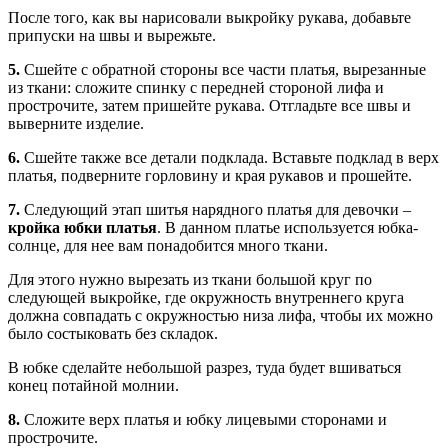
После того, как вы нарисовали выкройку рукава, добавьте
припуски на швы и вырежьте.
5.
Сшейте с обратной стороны все части платья, вырезанные
из ткани: сложите спинку с передней стороной лифа и
прострочите, затем пришейте рукава. Отгладьте все швы и
выверните изделие.
6.
Сшейте также все детали подклада. Вставьте подклад в верх
платья, подверните горловину и края рукавов и прошейте.
7.
Следующий этап шитья нарядного платья для девочки –
кройка юбки платья
. В данном платье используется юбка-
солнце, для нее вам понадобится много ткани.
Для этого нужно вырезать из ткани большой круг по
следующей выкройке, где окружность внутреннего круга
должна совпадать с окружностью низа лифа, чтобы их можно
было состыковать без складок.
В юбке сделайте небольшой разрез, туда будет вшиваться
конец потайной молнии.
8.
Сложите верх платья и юбку лицевыми сторонами и
прострочите.