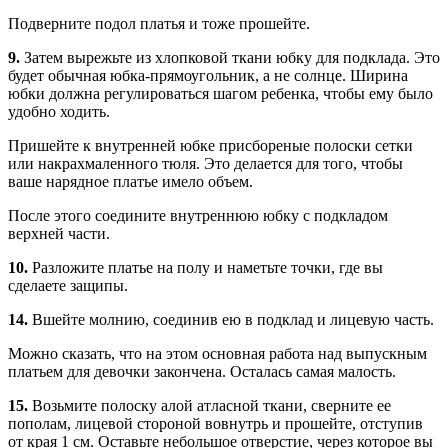
Подверните подол платья и тоже прошейте.
9.
Затем вырежьте из хлопковой ткани юбку для подклада. Это
будет обычная юбка-прямоугольник, а не солнце. Ширина
юбки должна регулироваться шагом ребенка, чтобы ему было
удобно ходить.
Пришейте к внутренней юбке присбореные полоски сетки
или накрахмаленного тюля. Это делается для того, чтобы
ваше нарядное платье имело объем.
После этого соедините внутреннюю юбку с подкладом
верхней части.
10.
Разложите платье на полу и наметьте точки, где вы
сделаете защипы.
14.
Вшейте молнию, соединив ею в подклад и лицевую часть.
Можно сказать, что на этом основная работа над выпускным
платьем для девочки закончена. Осталась самая малость.
15.
Возьмите полоску алой атласной ткани, сверните ее
пополам, лицевой стороной вовнутрь и прошейте, отступив
от края 1 см. Оставьте небольшое отверстие, через которое вы