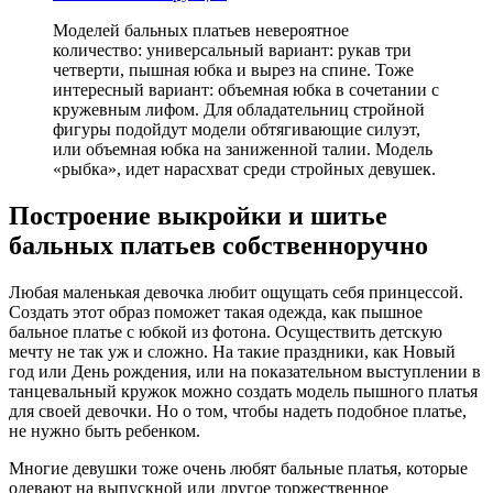
Моделей бальных платьев невероятное
количество: универсальный вариант: рукав три
четверти, пышная юбка и вырез на спине. Тоже
интересный вариант: объемная юбка в сочетании с
кружевным лифом. Для обладательниц стройной
фигуры подойдут модели обтягивающие силуэт,
или объемная юбка на заниженной талии. Модель
«рыбка», идет нарасхват среди стройных девушек.
Построение выкройки и шитье
бальных платьев собственноручно
Любая маленькая девочка любит ощущать себя принцессой.
Создать этот образ поможет такая одежда, как пышное
бальное платье с юбкой из фотона. Осуществить детскую
мечту не так уж и сложно. На такие праздники, как Новый
год или День рождения, или на показательном выступлении в
танцевальный кружок можно создать модель пышного платья
для своей девочки. Но о том, чтобы надеть подобное платье,
не нужно быть ребенком.
Многие девушки тоже очень любят бальные платья, которые
одевают на выпускной или другое торжественное