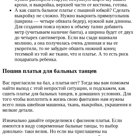
крохи, и выкройка, верхней части от костюма, готова.
А как сшить бальное платье с пышной юбкой? Сделать
выкройку не сложно. Нужно выкроить прямоугольник
(ширина — четыре обхвата бедер), нужной вам длинны.
Для создания пояса нужно к объему талии добавить
метр (учитываем наличие банта), а ширина будет от двух
до четырех сантиметров. Если вы сзади вшивали
молнию, а она получилась очень длинная и вы ее
укоротили, то не забудьте обшить нижний конец
тесемкой из той же ткани, что и платье. А то есть риск
поцарапать ребенка.
Пошив платья для бальных танцев
Вас пригласили на бал, а платья нет? Тогда мы вам поможем
найти выход с этой непростой ситуации, и подскажем, как
сшить платье для бальных танцев, в домашних условиях. Для
того чтобы воплотить в жизнь свою фантазию нам нужны
всего лишь швейная машинка, ткань, выкройки, украшения и
мелкие детали.
Изначально давайте определимся с фасоном платья. Если
имеются в виду современные бальные танцы, то выбор
довольно- таки велик. Но если вы приглашены на