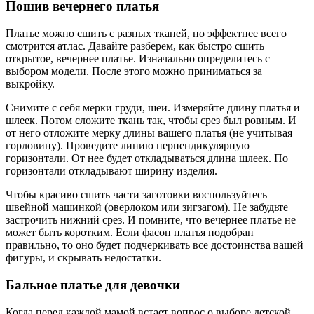
Пошив вечернего платья
Платье можно сшить с разных тканей, но эффектнее всего
смотрится атлас. Давайте разберем, как быстро сшить
открытое, вечернее платье. Изначально определитесь с
выбором модели. После этого можно приниматься за
выкройку.
Снимите с себя мерки груди, шеи. Измеряйте длину платья и
шлеек. Потом сложите ткань так, чтобы срез был ровным. И
от него отложите мерку длины вашего платья (не учитывая
горловину). Проведите линию перпендикулярную
горизонтали. От нее будет откладываться длина шлеек. По
горизонтали откладывают ширину изделия.
Чтобы красиво сшить части заготовки воспользуйтесь
швейной машинкой (оверлоком или зигзагом). Не забудьте
застрочить нижний срез. И помните, что вечернее платье не
может быть коротким. Если фасон платья подобран
правильно, то оно будет подчеркивать все достоинства вашей
фигуры, и скрывать недостатки.
Бальное платье для девочки
Когда перед каждой мамой встает вопрос о выборе детской