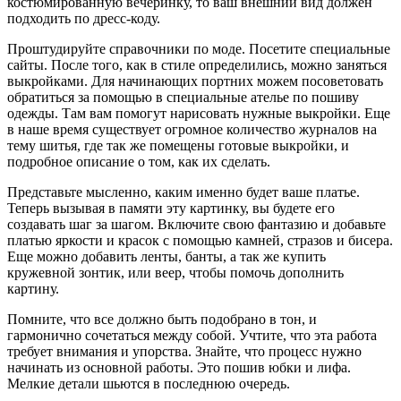
костюмированную вечеринку, то ваш внешний вид должен
подходить по дресс-коду.
Проштудируйте справочники по моде. Посетите специальные
сайты. После того, как в стиле определились, можно заняться
выкройками. Для начинающих портних можем посоветовать
обратиться за помощью в специальные ателье по пошиву
одежды. Там вам помогут нарисовать нужные выкройки. Еще
в наше время существует огромное количество журналов на
тему шитья, где так же помещены готовые выкройки, и
подробное описание о том, как их сделать.
Представьте мысленно, каким именно будет ваше платье.
Теперь вызывая в памяти эту картинку, вы будете его
создавать шаг за шагом. Включите свою фантазию и добавьте
платью яркости и красок с помощью камней, стразов и бисера.
Еще можно добавить ленты, банты, а так же купить
кружевной зонтик, или веер, чтобы помочь дополнить
картину.
Помните, что все должно быть подобрано в тон, и
гармонично сочетаться между собой. Учтите, что эта работа
требует внимания и упорства. Знайте, что процесс нужно
начинать из основной работы. Это пошив юбки и лифа.
Мелкие детали шьются в последнюю очередь.