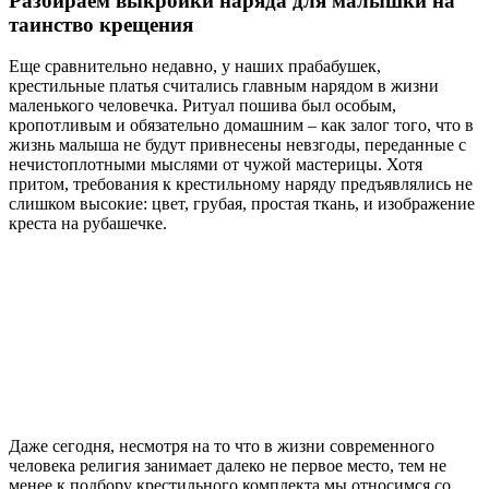
Разбираем выкройки наряда для малышки на
таинство крещения
Еще сравнительно недавно, у наших прабабушек,
крестильные платья считались главным нарядом в жизни
маленького человечка. Ритуал пошива был особым,
кропотливым и обязательно домашним – как залог того, что в
жизнь малыша не будут привнесены невзгоды, переданные с
нечистоплотными мыслями от чужой мастерицы. Хотя
притом, требования к крестильному наряду предъявлялись не
слишком высокие: цвет, грубая, простая ткань, и изображение
креста на рубашечке.
Даже сегодня, несмотря на то что в жизни современного
человека религия занимает далеко не первое место, тем не
менее к подбору крестильного комплекта мы относимся со