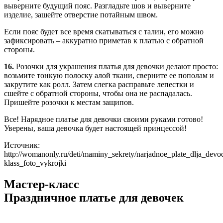
выверните будущий пояс. Разгладьте шов и выверните
изделие, зашейте отверстие потайным швом.
Если пояс будет все время скатываться с талии, его можно
зафиксировать – аккуратно приметав к платью с обратной
стороны.
16.
Розочки для украшения платья для девочки делают просто:
возьмите тонкую полоску алой ткани, сверните ее пополам и
закрутите как ролл. Затем слегка расправьте лепестки и
сшейте с обратной стороны, чтобы она не распадалась.
Пришейте розочки к местам защипов.
Все! Нарядное платье для девочки своими руками готово!
Уверены, ваша девочка будет настоящей принцессой!
Источник:
http://womanonly.ru/deti/maminy_sekrety/narjadnoe_plate_dlja_devo
klass_foto_vykrojki
Мастер-класс
Праздничное платье для девочек