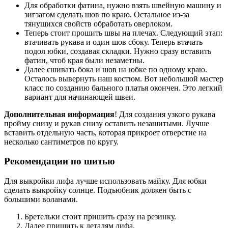
Для обработки фатина, нужно взять швейную машину и
зигзагом сделать шов по краю. Остальное из-за
тянущихся свойств обработать оверлоком.
Теперь стоит прошить швы на плечах. Следующий этап:
втачивать рукава и один шов сбоку. Теперь втачать
подол юбки, создавая складки. Нужно сразу вставить
фатин, чтоб края были незаметны.
Далее сшивать бока и шов на юбке по одному краю.
Осталось вывернуть наш костюм. Вот небольшой мастер
класс по созданию бального платья окончен. Это легкий
вариант для начинающей швеи.
Дополнительная информация
! Для создания узкого рукава
пройму снизу и рукав снизу оставить незашитыми. Лучше
вставить отдельную часть, которая прикроет отверстие на
несколько сантиметров по кругу.
Рекомендации по шитью
Для выкройки лифа лучше использовать майку. Для юбки
сделать выкройку солнце. Подъюбник должен быть с
большими воланами.
Бретельки стоит пришить сразу на резинку.
Далее пришить к деталям лифа.