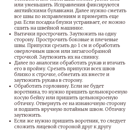
или уменьшить. Исправления фиксируются
английскими булавками. Далее нужно сметать
все швы по исправлениям и примерять еще
раз. Если посадка блузки устраивает, ее можно
сшить на швейной машинке.
Вытачки прострочить. Заутюжить на одну
сторону. Прострочить боковые и плечевые
швы. Припуски срезать до 1 см и обработать
оверлочным швом или зигзагообразной
строчкой. Заутюжить их на спинку.
Далее по аналогии обработать рукав и втачать
его в пройму. Срезать припуски всех швов
близко к строчке, обметать их вместе и
заутюжить рукава в сторону.
Обработать горловину. Если не будет
воротника, то нужно пришить цельнокроеную
косую бейку или пришить цельнокроеную
обтачку. Отвернуть ее на изнаночную сторону
и подшить вручную потайным швом. Обтачку
заутюжить.
Если же нужно пришить воротник, то следует
сложить лицевой стороной друг к другу