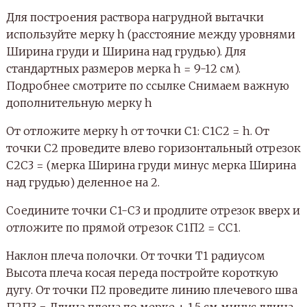
Для построения раствора нагрудной вытачки
используйте мерку h (расстояние между уровнями
Ширина груди и Ширина над грудью). Для
стандартных размеров мерка h = 9-12 см).
Подробнее смотрите по ссылке Снимаем важную
дополнительную мерку h
От отложите мерку h от точки C1: С1С2 = h. От
точки С2 проведите влево горизонтальный отрезок
С2С3 = (мерка Ширина груди минус мерка Ширина
над грудью) деленное на 2.
Соедините точки С1-С3 и продлите отрезок вверх и
отложите по прямой отрезок С1П2 = СС1.
Наклон плеча полочки. От точки Т1 радиусом
Высота плеча косая переда постройте короткую
дугу. От точки П2 проведите линию плечевого шва
П2П3 = Длина плеча по мерке + 1,5 см минус длина