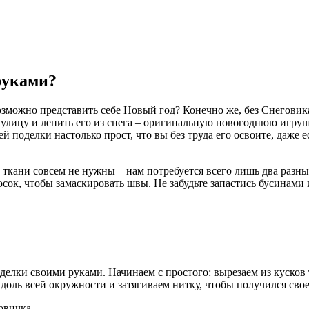
руками?
озможно представить себе Новый год? Конечно же, без Снегови
на улицу и лепить его из снега – оригинальную новогоднюю игру
й поделки настолько прост, что вы без труда его освоите, даже 
ткани совсем не нужны – нам потребуется всего лишь два разны
сок, чтобы замаскировать швы. Не забудьте запастись бусинами 
лки своими руками. Начинаем с простого: вырезаем из кусков т
оль всей окружности и затягиваем нитку, чтобы получился сво
овичка.