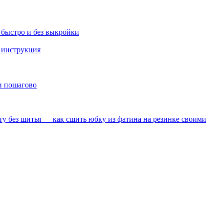
 быстро и без выкройки
я инструкция
и пошагово
уту без шитья — как сшить юбку из фатина на резинке своими