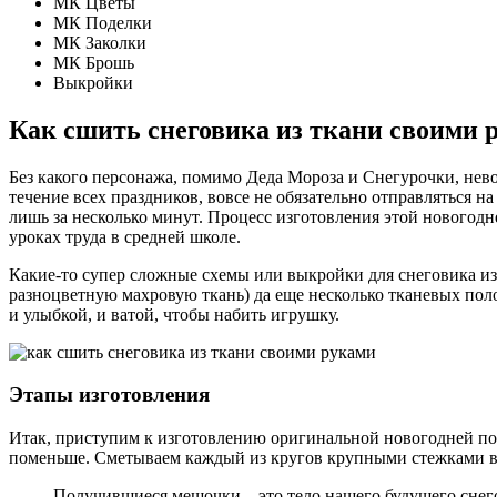
МК Цветы
МК Поделки
МК Заколки
МК Брошь
Выкройки
Как сшить снеговика из ткани своими 
Без какого персонажа, помимо Деда Мороза и Снегурочки, нев
течение всех праздников, вовсе не обязательно отправляться 
лишь за несколько минут. Процесс изготовления этой новогодне
уроках труда в средней школе.
Какие-то супер сложные схемы или выкройки для снеговика из 
разноцветную махровую ткань) да еще несколько тканевых поло
и улыбкой, и ватой, чтобы набить игрушку.
Этапы изготовления
Итак, приступим к изготовлению оригинальной новогодней поде
поменьше. Сметываем каждый из кругов крупными стежками вд
Получившиеся мешочки – это тело нашего будущего снег