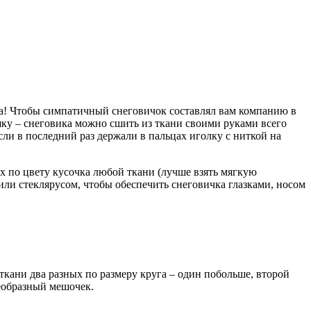
ка! Чтобы симпатичный снеговичок составлял вам компанию в
шку – снеговика можно сшить из ткани своими руками всего
если в последний раз держали в пальцах иголку с ниткой на
х по цвету кусочка любой ткани (лучше взять мягкую
или стеклярусом, чтобы обеспечить снеговичка глазками, носом
кани два разных по размеру круга – один побольше, второй
еобразный мешочек.