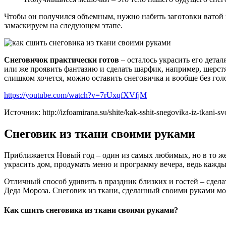
Чтобы он получился объемным, нужно набить заготовки ватой и
замаскируем на следующем этапе.
Снеговичок практически готов
– осталось украсить его дета
или же проявить фантазию и сделать шарфик, например, шерстян
слишком хочется, можно оставить снеговичка и вообще без гол
https://youtube.com/watch?v=7rUxqfXVfjM
Источник: http://izfoamirana.su/shite/kak-sshit-snegovika-iz-tkani-s
Снеговик из ткани своими руками
Приближается Новый год – один из самых любимых, но в то же 
украсить дом, продумать меню и программу вечера, ведь кажды
Отличный способ удивить в праздник близких и гостей – сдел
Деда Мороза. Снеговик из ткани, сделанный своими руками м
Как сшить снеговика из ткани своими руками?