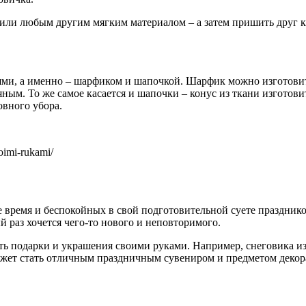
ли любым другим мягким материалом – а затем пришить друг к д
лями, а именно – шарфиком и шапочкой. Шарфик можно изготовит
ым. То же самое касается и шапочки – конус из ткани изготовит
овного убора.
voimi-rukami/
время и беспокойных в свой подготовительной суете праздников
й раз хочется чего-то нового и неповторимого.
ать подарки и украшения своими руками. Например, снеговика 
ожет стать отличным праздничным сувениром и предметом декор