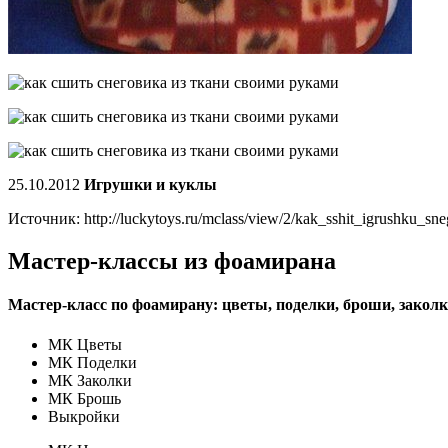
25.10.2012
Игрушки и куклы
Источник: http://luckytoys.ru/mclass/view/2/kak_sshit_igrushku_s
Мастер-классы из фоамирана
Мастер-класс по фоамирану: цветы, поделки, броши, закол
МК Цветы
МК Поделки
МК Заколки
МК Брошь
Выкройки