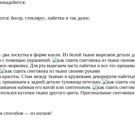
понадобится:
я: бисер, стеклярус, пайетки и так далее;
 два лоскутка в форме капли. Из белой ткани вырезаем детали д
ко с помощью украшений.
– нос-морковку. Для рта вырезаем часть пайетки и все это приши
.
я красоты. Стык между тканью и кружевами декорируем пайетк
, пришиваем к задней детали туловища петельку.
шивания набивая его ватой или синтепоном.
ользуя кусочки ткани другого цвета. Оригинальные снеговики 
м способом — из носков!