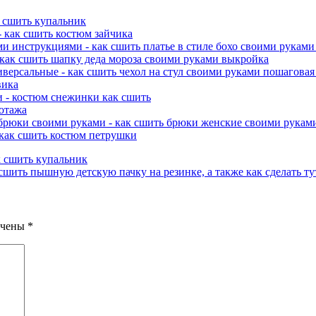
к сшить купальник
 как сшить костюм зайчика
 инструкциями - как сшить платье в стиле бохо своими руками
как сшить шапку деда мороза своими руками выкройка
иверсальные - как сшить чехол на стул своими руками пошагова
вика
 - костюм снежинки как сшить
котажа
брюки своими руками - как сшить брюки женские своими рукам
 как сшить костюм петрушки
 сшить купальник
 сшить пышную детскую пачку на резинке, а также как сделать т
ечены
*