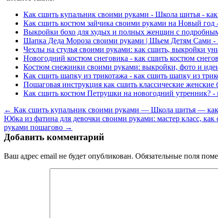
Как сшить купальник своими руками - Школа шитья - ка
Как сшить костюм зайчика своими руками на Новый год -
Выкройки бохо для худых и полных женщин с подробными
Шапка Деда Мороза своими руками | Шьем Детям Сами - 
Чехлы на стулья своими руками: как сшить, выкройки ун
Новогодний костюм снеговика - как сшить костюм снего
Костюм снежинки своими руками: выкройки, фото и идеи
Как сшить шапку из трикотажа - как сшить шапку из три
Пошаговая инструкция как сшить классические женские 
Как сшить костюм Петрушки на новогодний утренник? -
← Как сшить купальник своими руками — Школа шитья — как
Юбка из фатина для девочки своими руками: мастер класс, как
руками пошагово →
Добавить комментарий
Ваш адрес email не будет опубликован.
Обязательные поля пом