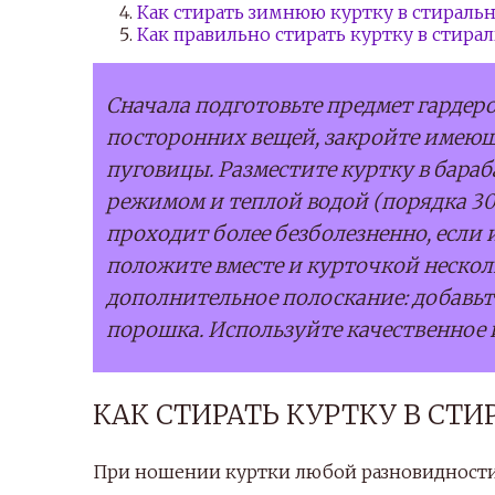
Как стирать зимнюю куртку в стирал
Как правильно стирать куртку в стир
Сначала подготовьте предмет гардеро
посторонних вещей, закройте имеющи
пуговицы. Разместите куртку в бара
режимом и теплой водой (порядка 30 
проходит более безболезненно, если
положите вместе и курточкой неско
дополнительное полоскание: добавьт
порошка. Используйте качественное 
КАК СТИРАТЬ КУРТКУ В С
При ношении куртки любой разновидности 