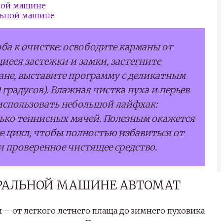
ьной машине
альной машине
ба к очистке: освободите карманы от
еся застежки и замки, застегните
бане, выставите программу с деликатным
градусов). Влажная чистка пуха и перьев
 использовать небольшой лайфхак:
лько теннисных мячей. Полезным окажется
е цикл, чтобы полностью избавиться от
и проверенное чистящее средство.
ТИРАЛЬНОЙ МАШИНЕ АВТОМАТ
– от легкого летнего плаща до зимнего пуховика