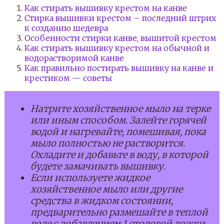
Как стирать вышивку крестом на канве
Стирка вышивки крестом – последний штрих
к созданию шедевра
Особенности стирки канве, вышитой крестом
Как стирать вышивку крестом на обычной и
водорастворимой канве
Как правильно постирать вышивку на канве и
крестиком — советы
Натрите хозяйственное мыло на терке
или иным способом. Залейте горячей
водой и нагревайте, помешивая, пока
мыло полностью не растворится.
Охладите и добавьте в воду, в которой
будете замачивать вышивку.
Если используете жидкое
хозяйственное мыло или другие
средства в жидком состоянии,
предварительно размешайте в теплой
воде с добавлением 1 столовой ложки