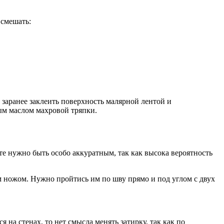
 смешать:
 заранее заклеить поверхность малярной лентой и
ым маслом махровой тряпки.
е нужно быть особо аккуратным, так как высока вероятность
м ножом. Нужно пройтись им по шву прямо и под углом с двух
на стенах, то нет смысла менять затирку, так как по