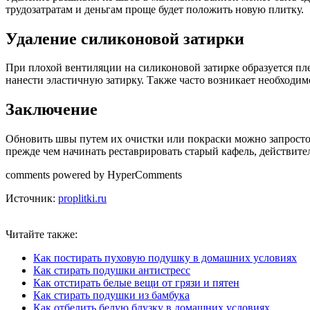
трудозатратам и деньгам проще будет положить новую плитку.
Удаление силиконовой затирки
При плохой вентиляции на силиконовой затирке образуется пле
нанести эластичную затирку. Также часто возникает необходимо
Заключение
Обновить швы путем их очистки или покраски можно запросто, 
прежде чем начинать реставрировать старый кафель, действител
comments powered by HyperComments
Источник:
proplitki.ru
Читайте также:
Как постирать пуховую подушку в домашних условиях
Как стирать подушки антистресс
Как отстирать белые вещи от грязи и пятен
Как стирать подушки из бамбука
Как отбелить белую блузку в домашних условиях