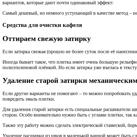
вариантов, которые дают почти одинаковый эффект:
Самый дешевый, но немного уступающий в качестве метод – ис
Средства для очистки кафеля
Оттираем свежую затирку
Если затирка свежая (прошло не более суток после её нанесения
Иногда бывает такое, что плитка имеет очень большую рельефн
полиэтиленовой плёнкой. Но если затирка уже въелась в текс
Удаление старой затирки механическим
Если другие варианты не помогают – то можно попробовать уд
повредить эмаль плитки.
Для удаления старой затирки есть специальные расшиватели ш
сторон. Особо внимательно нужно быть с углами плитки, так ка
Также эту работу можно сделать электрической стамеской, бо
Удаление расшивки из швов в маленькой ванной может быть сдел