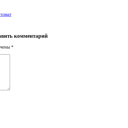
втомат
авить комментарий
ечены
*