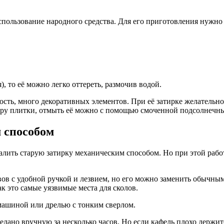
пользование народного средства. Для его приготовления нужно
), то её можно легко оттереть, размочив водой.
ость, много декоративных элементов. При её затирке желательно
туру плитки, отмыть её можно с помощью смоченной подсолнечн
 способом
алить старую затирку механическим способом. Но при этой работ
вов с удобной ручкой и лезвием, но его можно заменить обычны
к это самые уязвимые места для сколов.
рмашиной или дрелью с тонким сверлом.
ано вручную за несколько часов. Но если кафель плохо держится 