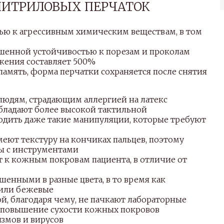
НИТРИЛОВЫХ ПЕРЧАТОК
тью к агрессивным химическим веществам, в том
шенной устойчивостью к порезам и проколам
жения составляет 500%
память, форма перчатки сохраняется после снятия
людям, страдающим аллергией на латекс
ладают более высокой тактильной
одить даже такие манипуляции, которые требуют
еют текстуру на кончиках пальцев, поэтому
ты с инструментами
т к кожным покровам пациента, в отличие от
енными в разные цвета, в то время как
 или бежевые
й, благодаря чему, не пачкают лабораторные
т повышение сухости кожных покровов
змов и вирусов