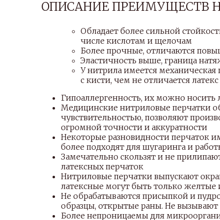
ОПИСАНИЕ ПРЕИМУЩЕСТВ 
Обладает более сильной стойкос
числе кислотам и щелочам
Более прочные, отличаются повы
Эластичность выше, граница натя
У нитрила имеется механическая 
с кисти, чем не отличается латекс
Гипоаллергенность, их можно носить 
Медицинские нитриловые перчатки об
чувствительностью, позволяют произв
огромной точности и аккуратности
Некоторые разновидности перчаток им
более подходят для шугаринга и рабо
Замечательно скользят и не прилипаю
латексных перчаток
Нитриловые перчатки выпускают окраш
латексные могут быть только желтые
Не обрабатываются присыпкой и пудро
образцы, открытые раны. Не вызываю
Более непроницаемы для микрооргани