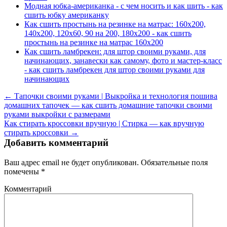
Модная юбка-американка - с чем носить и как шить - как
сшить юбку американку
Как сшить простынь на резинке на матрас: 160х200,
140х200, 120х60, 90 на 200, 180х200 - как сшить
простынь на резинке на матрас 160х200
Как сшить ламбрекен: для штор своими руками, для
начинающих, занавески как самому, фото и мастер-класс
- как сшить ламбрекен для штор своими руками для
начинающих
← Тапочки своими руками | Выкройка и технология пошива
домашних тапочек — как сшить домашние тапочки своими
руками выкройки с размерами
Как стирать кроссовки вручную | Стирка — как вручную
стирать кроссовки →
Добавить комментарий
Ваш адрес email не будет опубликован.
Обязательные поля
помечены
*
Комментарий