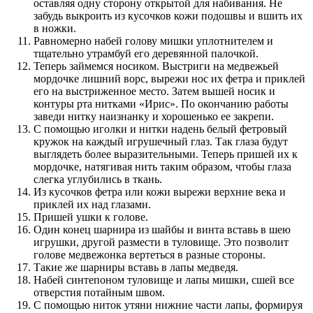
оставляя одну сторону открытой для набивания. Не
забудь выкроить из кусочков кожи подошвы и вшить их
в ножки.
Равномерно набей голову мишки уплотнителем и
тщательно утрамбуй его деревянной палочкой.
Теперь займемся носиком. Выстриги на медвежьей
мордочке лишний ворс, вырежи нос их фетра и приклей
его на выстриженное место. Затем вышей носик и
контуры рта нитками «Ирис». По окончанию работы
заведи нитку наизнанку и хорошенько ее закрепи.
С помощью иголки и нитки надень белый фетровый
кружок на каждый игрушечный глаз. Так глаза будут
выглядеть более выразительными. Теперь пришей их к
мордочке, натягивая нить таким образом, чтобы глаза
слегка углубились в ткань.
Из кусочков фетра или кожи вырежи верхние века и
приклей их над глазами.
Пришей ушки к голове.
Один конец шарнира из шайбы и винта вставь в шею
игрушки, другой размести в туловище. Это позволит
голове медвежонка вертеться в разные стороны.
Такие же шарниры вставь в лапы медведя.
Набей синтепоном туловище и лапы мишки, сшей все
отверстия потайным швом.
С помощью ниток утяни нижние части лапы, формируя