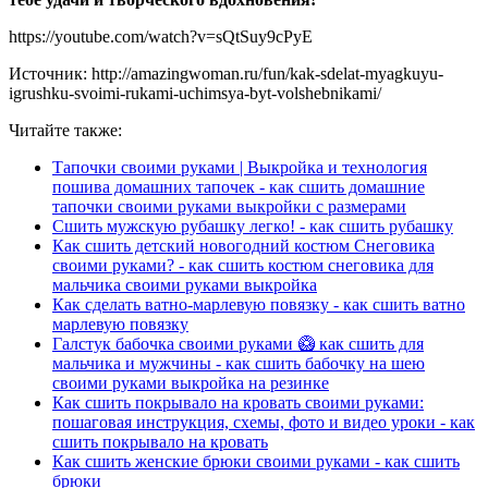
https://youtube.com/watch?v=sQtSuy9cPyE
Источник: http://amazingwoman.ru/fun/kak-sdelat-myagkuyu-
igrushku-svoimi-rukami-uchimsya-byt-volshebnikami/
Читайте также:
Тапочки своими руками | Выкройка и технология
пошива домашних тапочек - как сшить домашние
тапочки своими руками выкройки с размерами
Сшить мужскую рубашку легко! - как сшить рубашку
Как сшить детский новогодний костюм Снеговика
своими руками? - как сшить костюм снеговика для
мальчика своими руками выкройка
Как сделать ватно-марлевую повязку - как сшить ватно
марлевую повязку
Галстук бабочка своими руками 🥝 как сшить для
мальчика и мужчины - как сшить бабочку на шею
своими руками выкройка на резинке
Как сшить покрывало на кровать своими руками:
пошаговая инструкция, схемы, фото и видео уроки - как
сшить покрывало на кровать
Как сшить женские брюки своими руками - как сшить
брюки