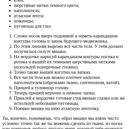
клей;
шерстяные нитки темного цвета;
наполнитель;
атласная лента;
ножницы;
пуговицы для глаз.
Сложи носок вверх подошвой и наметь карандашом
контуры головы и лапок будущего медвежонка.
По этим линиям вырежи все части тела. У тебя должен
получиться силуэт мишки.
На мордочке нарисуй карандашом контуры носика и
ротика и вышей их темными шерстяными нитками
(используй поперечные стежки).
Точно также вышей коготки на лапках.
Все части тела как можно плотнее наполни
наполнителем (обрезками ткани, синтепоном, ватой).
Пришей к туловищу голову.
Теперь пришей верхние и нижние лапки.
Приклей к мордочке готовые стеклянные глазки или же
используй небольшие пуговицы.
Повяжи мишке на шею атласную ленточку.
Ты, конечно, понимаешь, что образ мишки мы взяли чисто
условно: точно так же ты можешь сделать из ткани, из носка
или помпонов любого другого зверя, который тебе нравится.