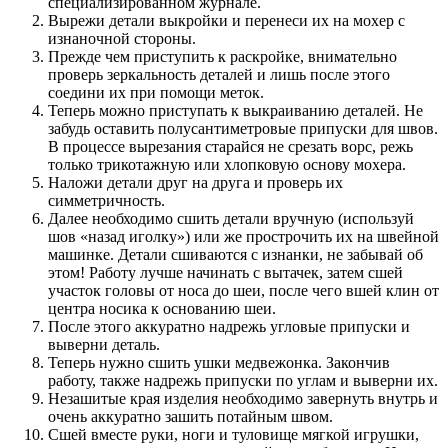
специализированном журнале.
Вырежи детали выкройки и перенеси их на мохер с
изнаночной стороны.
Прежде чем приступить к раскройке, внимательно
проверь зеркальность деталей и лишь после этого
соедини их при помощи меток.
Теперь можно приступать к выкраиванию деталей. Не
забудь оставить полусантиметровые припуски для швов.
В процессе вырезания старайся не срезать ворс, режь
только трикотажную или хлопковую основу мохера.
Наложи детали друг на друга и проверь их
симметричность.
Далее необходимо сшить детали вручную (используй
шов «назад иголку») или же прострочить их на швейной
машинке. Детали сшиваются с изнанки, не забывай об
этом! Работу лучше начинать с вытачек, затем сшей
участок головы от носа до шеи, после чего вшей клин от
центра носика к основанию шеи.
После этого аккуратно надрежь угловые припуски и
выверни деталь.
Теперь нужно сшить ушки медвежонка. Закончив
работу, также надрежь припуски по углам и выверни их.
Незашитые края изделия необходимо завернуть внутрь и
очень аккуратно зашить потайным швом.
Сшей вместе руки, ноги и туловище мягкой игрушки,