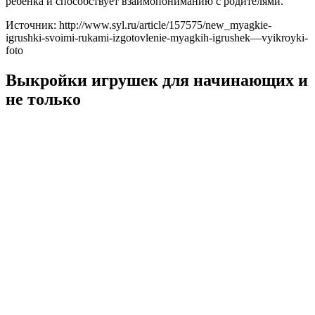
ребенка и способствует взаимопониманию с родителями.
Источник: http://www.syl.ru/article/157575/new_myagkie-
igrushki-svoimi-rukami-izgotovlenie-myagkih-igrushek—vyikroyki-
foto
Выкройки игрушек для начинающих и
не только