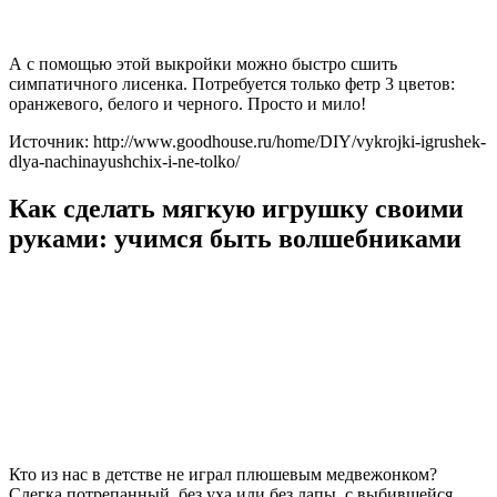
А с помощью этой выкройки можно быстро сшить
симпатичного лисенка. Потребуется только фетр 3 цветов:
оранжевого, белого и черного. Просто и мило!
Источник: http://www.goodhouse.ru/home/DIY/vykrojki-igrushek-
dlya-nachinayushchix-i-ne-tolko/
Как сделать мягкую игрушку своими
руками: учимся быть волшебниками
Кто из нас в детстве не играл плюшевым медвежонком?
Слегка потрепанный, без уха или без лапы, с выбившейся