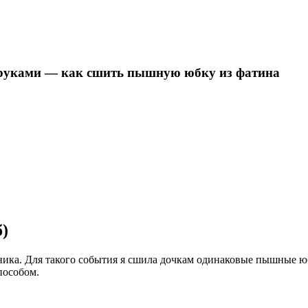
 руками — как сшить пышную юбку из фатина
)
ика. Для такого события я сшила дочкам одинаковые пышные юбо
пособом.