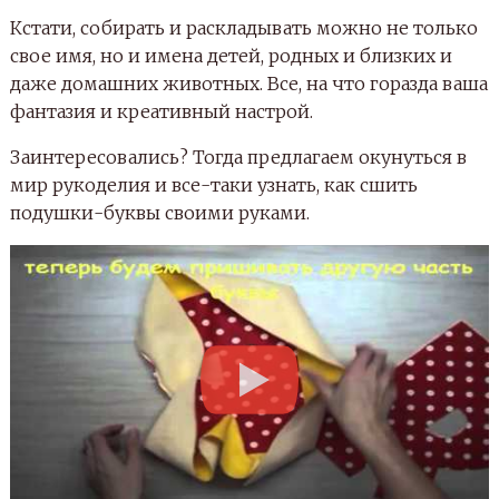
наполнитель;
ножницы;
булавки;
бумага для выкройки;
мел, мыло или простой карандаш (для
создания выкройки);
линейка или сантиметровая лента;
швейная машинка.
Подушки-буквы обязательно должны
быть объемными, поэтому ткани нужно
взять несколько видов: основную (для
передней и задней стороны будущей
подушки) и боковую (для боковых частей
подушки).
Что касается расцветки, то ткань может быть самой