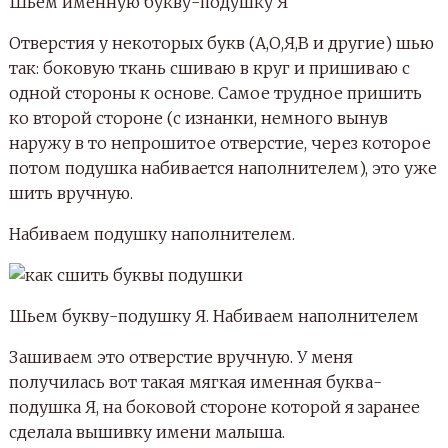
Буквы-подушки можно украсить бантиком,
короной или бантиком-бабочкой.
Можно сшить имя из подушек.