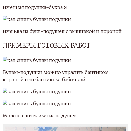
Еще больше моих работ можно посмотреть по
этой ссылке в моем альбоме ВК.
Источник: http://helga-handmade.ru/shem-myagkie-
obemnye-bukvy-podushki.php
КАК СШИТЬ ОБЪЕМНЫЕ БУКВЫ
ПОДУШКИ