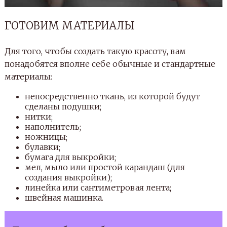
разной: однотонной светлой или темной либо же
яркой, с пестрыми рисунками и неординарными
принтами. Руководствуйтесь собственными
желаниями, ощущениями и интерьером комнаты,
в которой будут находиться подушки — не
ошибетесь.
Нитки тоже должны соответствовать ткани по
цвету, иначе получится что-то очень странное и не
совсем красивое. В качестве материала
наполнителя можно использовать вату, синтепон
(зарекомендовал себя, как достаточно хороший
наполнитель) или кусочки ткани, если их у вас
много, а ничего другого под рукой не имеется. В
этом случае готовьтесь к тому, что подушки
получатся несколько рыхлыми или слишком
жесткими, а местами окажутся пустыми.