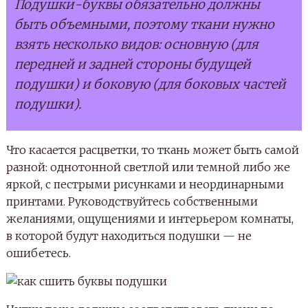
После того, как все материалы в сборе, а вы
заряжены хорошим настроением и оптимизмом,
можно приступать к работе.
ПОСЛЕДОВАТЕЛЬНОСТЬ РАБОТ
Для того, чтобы сшить подушку-букву, нужно
сначала эту букву нарисовать. На бумаге рисуем
выкройку выбранной буквы и затем переносим на
основную ткань две таких детали, разумеется, в
зеркальном отражении. Если вы плохо рисуете, то
просто распечатайте букву требуемого размера,
вырежьте ее и также перенесите на ткань. О
припусках на швы тоже не забудьте — 0,7 см или 1
см вполне хватит.