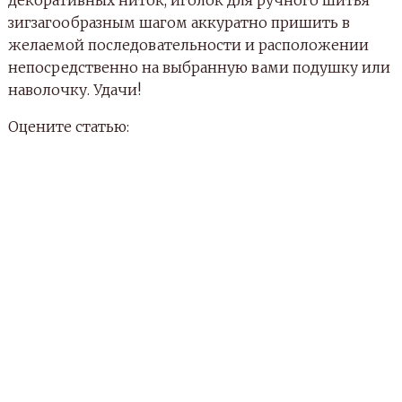
декоративных ниток, иголок для ручного шитья
зигзагообразным шагом аккуратно пришить в
желаемой последовательности и расположении
непосредственно на выбранную вами подушку или
наволочку. Удачи!
Оцените статью:
(
1
голосов, средний бал:
5,00
из 5)
Источник: http://moyapodelka.ru/shite/kak-sshit-
bukvy-podushki.html
МАСТЕР-КЛАСС
КАК СШИТЬ МЯГКИЕ БУКВЫ-