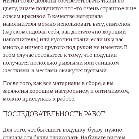
Из другой ткани необходимо вырезать полоски для
боковой части буквы. Длина такой полоски — это
диаметр будущей буквы (лучше сделать ее
длиннее, остатки всегда можно отрезать), а вот
ширина рассчитывается по следующей формулу:
ширина буквы + два припуска на швы.
После того, как ткань была нарезана, можно
приступать к сборке деталей воедино. Для начала
стоит пришить ту самую боковую полоску к
передней части буквы. Вы можете делать это
нитками (наметать), а можете воспользоваться
булавками для скалывания. Во внешних углах
нужно аккуратно надрезать боковую ткань, во
внутренних — основную. Не забываем про
стачивание деталей.
Если выбранная буква содержит отверстие (О, А, Р,
Я), то боковую полоску ткани нужно будет