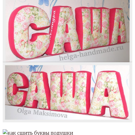
Подушки-буквы можно назвать трендом
последнего времени. Впрочем, такие интересные
изделия есть за что любить: они креативные, яркие
и, конечно же, полезные. Разве отказался бы кто-
нибудь от собственного имени, мило
разложенного в виде буковок на диване?
Кстати, собирать и раскладывать можно не только
свое имя, но и имена детей, родных и близких и
даже домашних животных. Все, на что горазда ваша
фантазия и креативный настрой.
Заинтересовались? Тогда предлагаем окунуться в
мир рукоделия и все-таки узнать, как сшить
подушки-буквы своими руками.