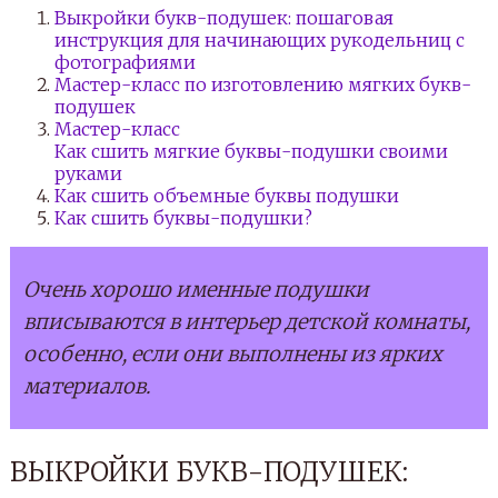
Выкройки букв-подушек: пошаговая
инструкция для начинающих рукодельниц с
фотографиями
Мастер-класс по изготовлению мягких букв-
подушек
Мастер-класс
Как сшить мягкие буквы-подушки своими
руками
Как сшить объемные буквы подушки
Как сшить буквы-подушки?
Очень хорошо именные подушки
вписываются в интерьер детской комнаты,
особенно, если они выполнены из ярких
материалов.
ВЫКРОЙКИ БУКВ-ПОДУШЕК: