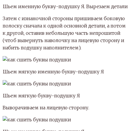
Шьем букву-подушку Я. Набиваем наполнителем
Зашиваем это отверстие вручную. У меня
получилась вот такая мягкая именная буква-
подушка Я, на боковой стороне которой я заранее
сделала вышивку имени малыша.
Именная подушка-буква Я
Имя Ева из букв-подушек с вышивкой и короной
ПРИМЕРЫ ГОТОВЫХ РАБОТ