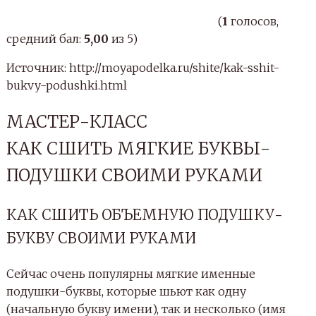
подушки, наполнитель для подушек.
Сначала на бумаге рисуем выкройку подушки
нужного нам размера и переносим на основную
ткань 2 детали в зеркальном отражении.
Шьем именную букву-подушку Я. Вырезаем детали
Затем с изнаночной стороны пришиваем боковую
полоску сначала к одной основной детали, а потом
к другой, оставив небольшую часть непрошитой
(чтоб вывернуть наволочку на лицевую сторону и
набить подушку наполнителем).