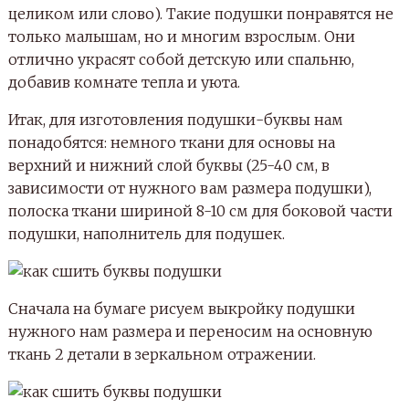
Шьем мягкую именную букву-подушку Я
Шьем мягкую букву-подушку Я
Выворачиваем на лицевую сторону.
Шьем именную букву-подушку Я
Отверстия у некоторых букв (А,О,Я,В и другие) шью
так: боковую ткань сшиваю в круг и пришиваю с
одной стороны к основе. Самое трудное пришить
ко второй стороне (с изнанки, немного вынув
наружу в то непрошитое отверстие, через которое
потом подушка набивается наполнителем), это уже
шить вручную.
Набиваем подушку наполнителем.