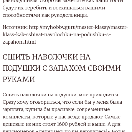
равнодушным, скоро вы заметите как ваши гости
будут их теребить и восхищаться вашими
способностями как рукодельницы.
Источник: http://myhobby.guru/master-klassy/master-
klass-kak-sshivat-navolochku-na-podushku-s-
zapahom.html
СШИТЬ НАВОЛОЧКИ НА
ПОДУШКИ С ЗАПАХОМ СВОИМИ
РУКАМИ
Сшить наволочки на подушки, мне приходится.
Сразу хочу оговориться, что если бы у меня была
зарплата, купила бы красивые, современные
комплекты, которые у нас везде продают. Самые
дешевые из них стоят 1600 рублей и выше. А для
пенсионеров «денег нет, но вы держитесь!» Вот и