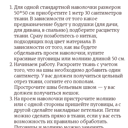
Для одной стандартной наволочки размером
50*50 см приобретите 1 метр 30 сантиметров
ткани. В зависимости от того какое
предназначение будет у подушки (для дачи,
для дивана, в спальню), подберите расцветку
ткани. Сразу позаботьтесь о нитках,
подходящих под цвет материала. В
зависимости от того, как вы будете
обделывать проем наволочки, купите
красивые пуговицы или молнию длиной 50 см.
Начинаем работу. Раскроите ткань с учетом
того, что на швы необходимо добавить один
сантиметр. У вас должен получиться цельный
отрез ткани, согните его пополам.
Прострочите швы бельевым швом — у вас
должен получиться мешок.
На проем наволочки пристрочите молнию
или с одной стороны пришейте пуговицы, а с
другой сделайте накладные петельки. Петли
можно сделать прямо в ткани, если у вас есть
возможность их правильно обработать.
Пуговицы и молнию можно заменить