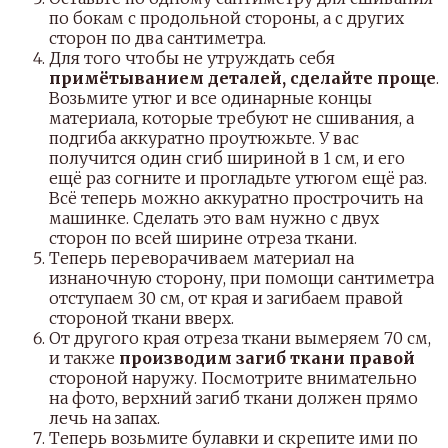
по бокам с продольной стороны, а с других
сторон по два сантиметра.
Для того чтобы не утруждать себя
примётыванием деталей, сделайте проще
.
Возьмите утюг и все одинарные концы
материала, которые требуют не сшивания, а
подгиба аккуратно проутюжьте. У вас
получится один сгиб шириной в 1 см, и его
ещё раз согните и прогладьте утюгом ещё раз.
Всё теперь можно аккуратно прострочить на
машинке. Сделать это вам нужно с двух
сторон по всей ширине отреза ткани.
Теперь переворачиваем материал на
изнаночную сторону, при помощи сантиметра
отступаем 30 см, от края и загибаем правой
стороной ткани вверх.
От другого края отреза ткани вымеряем 70 см,
и также
производим загиб ткани правой
стороной наружу. Посмотрите внимательно
на фото, верхний загиб ткани должен прямо
лечь на запах.
Теперь возьмите булавки и скрепите ими по