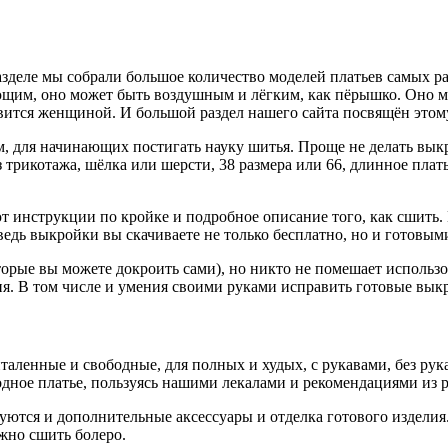
зделе мы собрали большое количество моделей платьев самых ра
щим, оно может быть воздушным и лёгким, как пёрышко. Оно мо
вится женщиной. И большой раздел нашего сайта посвящён этом
ом, для начинающих постигать науку шитья. Проще не делать вы
трикотажа, шёлка или шерсти, 38 размера или 66, длинное плать
т инструкции по кройке и подробное описание того, как сшить.
 ведь выкройки вы скачиваете не только бесплатно, но и готовы
орые вы можете докроить сами), но никто не помешает использов
ия. В том числе и умения своими руками исправить готовые выкр
таленные и свободные, для полных и худых, с рукавами, без рук
дное платье, пользуясь нашими лекалами и рекомендациями из р
буются и дополнительные аксессуары и отделка готового изделия
жно сшить болеро.