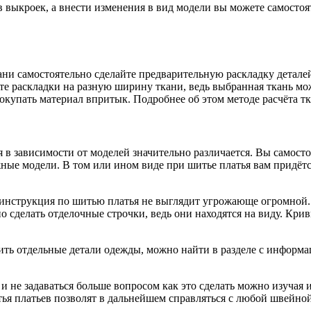
ов выкроек, а внести изменения в вид модели вы можете самост
ни самостоятельно сделайте предварительную раскладку деталей 
 раскладки на разную ширину ткани, ведь выбранная ткань може
покупать материал впритык. Подробнее об этом методе расчёта тк
в зависимости от моделей значительно различается. Вы самостоя
ожные модели. В том или ином виде при шитье платья вам придёт
 инструкция по шитью платья не выглядит угрожающе огромной. 
о сделать отделочные строчки, ведь они находятся на виду. Кри
ить отдельные детали одежды, можно найти в разделе с информ
 не задаваться больше вопросом как это сделать можно изучая 
ья платьев позволят в дальнейшем справляться с любой швейной