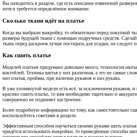
Вы находитесь в разделе, где есть описание изменений размер
хотя и требуется определённое внимание.
Сколько ткани идёт на платье
Когда вы выбрали выкройку, то обязательно перед покупкой тка
размеры будущей ткани с помощью подручных средств. Сделайте
ткань перед раскроем лучше постирать для усадки, не следует 
Как сшить платье
Моделей платьев придумано довольно много, технология шитья 
коктейлей. Техника шитья у них различная, а это не самые сл
низ платья, проймы, при наличии рукавов и низ рукава.
В уже упомянутой модели есть всё, за исключением рукавов, и
красиво сшить платье, то вам необходимо тщательно и аккуратн
совершенно не поднимет настроение.
Более подробную информацию по тому, как самостоятельно сш
воспользуйтесь советами в разделе.
Эффективным способом научиться своими руками шить платья и
придётся использовать выкройки, то приведённые способы шит
некоторыми способами шитья платьев в разделе выкроек.