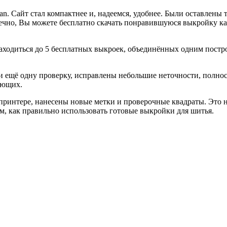
n. Сайт стал компактнее и, надеемся, удобнее. Были оставлены 
онечно, Вы можете бесплатно скачать понравившуюся выкройку 
 находиться до 5 бесплатных выкроек, объединённых одним пост
и ещё одну проверку, исправлены небольшие неточности, полн
ающих.
принтере, нанесены новые метки и проверочные квадраты. Это н
м, как правильно использовать готовые выкройки для шитья.