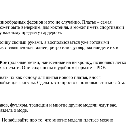
знообразных фасонов и это не случайно. Платье – самая
жет быть вечерним, для коктейля, а может иметь спортивный
у важному предмету гардероба.
кройку своими руками, а воспользоваться уже готовыми
е, с завышенной талией, ретро или футляр, вы найдёте их в
 Контрольные метки, нанесённые на выкройку, позволяют легко
ми к печати. Они сохранены в удобном формате – PDF.
ать их как основу для шитья нового платья, внося
ойки для фигуры. Сделать это просто с помощью статьи сайта.
авов, футляры, трапеции и многие другие модели ждут вас.
аздела о моде.
. Не забывайте про то, что многие модели платьев можно