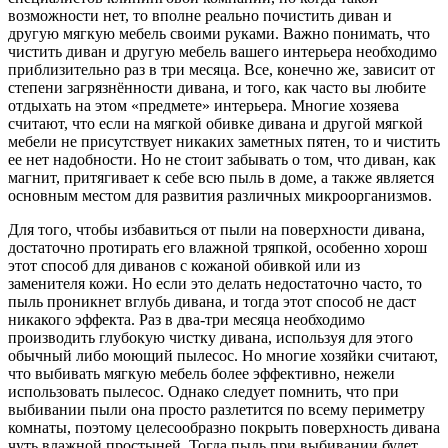
возможности нет, то вполне реально почистить диван и
другую мягкую мебель своими руками. Важно понимать, что
чистить диван и другую мебель вашего интерьера необходимо
приблизительно раз в три месяца. Все, конечно же, зависит от
степени загрязнённости дивана, и того, как часто вы любите
отдыхать на этом «предмете» интерьера. Многие хозяева
считают, что если на мягкой обивке дивана и другой мягкой
мебели не присутствует никаких заметных пятен, то и чистить
ее нет надобности. Но не стоит забывать о том, что диван, как
магнит, притягивает к себе всю пыль в доме, а также является
основным местом для развития различных микроорганизмов.
Для того, чтобы избавиться от пыли на поверхности дивана,
достаточно протирать его влажной тряпкой, особенно хорош
этот способ для диванов с кожаной обивкой или из
заменителя кожи. Но если это делать недостаточно часто, то
пыль проникнет вглубь дивана, и тогда этот способ не даст
никакого эффекта. Раз в два-три месяца необходимо
производить глубокую чистку дивана, используя для этого
обычный либо моющий пылесос. Но многие хозяйки считают,
что выбивать мягкую мебель более эффективно, нежели
использовать пылесос. Однако следует помнить, что при
выбивании пыли она просто разлетится по всему периметру
комнаты, поэтому целесообразно покрыть поверхность дивана
чуть влажной простыней. Тогда пыль при выбивании будет