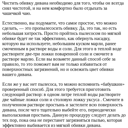
Чистить обивку дивана необходимо для того, чтобы он всегда
сиял чистотой, и на нем комфортно было отдыхать за
чашечкой чаю.
Естественно, вы подумаете, что самое простое, что можно
сделать, — это пропылесосить обивку. Да, это так, но есть
небольшая хитрость. Просто пройтись пылесосом по мягкой
обивке будет не так эффективно, как обернуть насадку,
которую вы используете, небольшим куском марли, ранее
смоченным в растворе воды и соли. Для этого в теплой воде
растворите две-три ложки поваренной соли и смочите в
растворе марлю. Если вы возьмете данный способ себе за
правило, то это поможет вам не только избавиться от
поверхностных загрязнений, но и освежить цвет обивки
вашего дивана.
Если же у вас нет пылесоса, то можно вспомнить «бабушкин»
проверенный способ. Для этого требуется приготовить
следующий раствор: в одном литре теплой воды растворите
две чайные ложки соли и столовую ложку уксуса . Смочите в
полученном растворе простынь и застелите всю поверхность
дивана, после чего тщательно выбейте его, периодически
выполаскивая простынь. Данную процедуру следует делать до
тех пор, пока она не перестанет загрязняться пылью, которая
эффективно выбивается из мягкой обивки дивана.