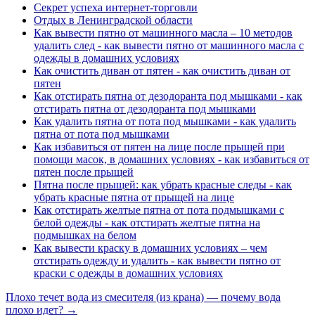
Секрет успеха интернет-торговли
Отдых в Ленинградской области
Как вывести пятно от машинного масла – 10 методов
удалить след - как вывести пятно от машинного масла с
одежды в домашних условиях
Как очистить диван от пятен - как очистить диван от
пятен
Как отстирать пятна от дезодоранта под мышками - как
отстирать пятна от дезодоранта под мышками
Как удалить пятна от пота под мышками - как удалить
пятна от пота под мышками
Как избавиться от пятен на лице после прыщей при
помощи масок, в домашних условиях - как избавиться от
пятен после прыщей
Пятна после прыщей: как убрать красные следы - как
убрать красные пятна от прыщей на лице
Как отстирать желтые пятна от пота подмышками с
белой одежды - как отстирать желтые пятна на
подмышках на белом
Как вывести краску в домашних условиях – чем
отстирать одежду и удалить - как вывести пятно от
краски с одежды в домашних условиях
Плохо течет вода из смесителя (из крана) — почему вода
плохо идет? →