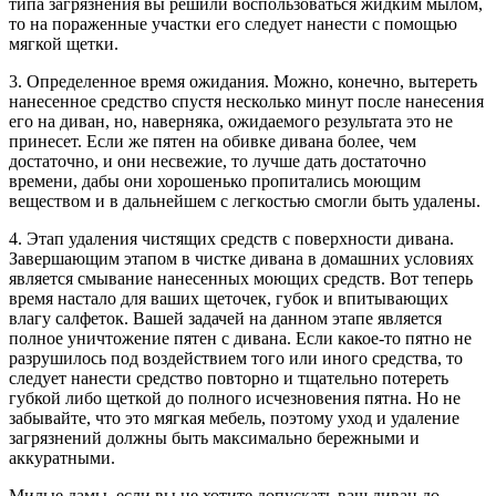
типа загрязнения вы решили воспользоваться жидким мылом,
то на пораженные участки его следует нанести с помощью
мягкой щетки.
3. Определенное время ожидания. Можно, конечно, вытереть
нанесенное средство спустя несколько минут после нанесения
его на диван, но, наверняка, ожидаемого результата это не
принесет. Если же пятен на обивке дивана более, чем
достаточно, и они несвежие, то лучше дать достаточно
времени, дабы они хорошенько пропитались моющим
веществом и в дальнейшем с легкостью смогли быть удалены.
4. Этап удаления чистящих средств с поверхности дивана.
Завершающим этапом в чистке дивана в домашних условиях
является смывание нанесенных моющих средств. Вот теперь
время настало для ваших щеточек, губок и впитывающих
влагу салфеток. Вашей задачей на данном этапе является
полное уничтожение пятен с дивана. Если какое-то пятно не
разрушилось под воздействием того или иного средства, то
следует нанести средство повторно и тщательно потереть
губкой либо щеткой до полного исчезновения пятна. Но не
забывайте, что это мягкая мебель, поэтому уход и удаление
загрязнений должны быть максимально бережными и
аккуратными.
Милые дамы, если вы не хотите допускать ваш диван до