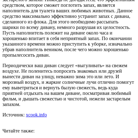
средством, которое сможет поглотить запах, является
наполнитель для туалета ваших любимых животных. Данное
средство максимально эффективно устранит запах с дивана,
сделанного из флока. Для этого необходимо рассыпать
шарики по всему дивану, немного разрушая их целостность.
Пусть наполнитель полежит на диване около часа и
хорошенько впитает в себя неприятный запах. По окончании
указанного времени можно приступить к уборке, изначально
убрав наполнитель веником, после чего можно хорошенько
пропылесосить диван.
Периодически ваш диван следует «выгуливать» на свежем
воздухе. Не поленитесь попросить знакомых или друзей
вынести диван на улицу, неважно зима это или лето. И
морозный воздух, и жаркие солнечные лучи отлично помогут
ему выветриться и вернуть былую свежесть, ведь куда
приятней отдыхать на вашем диване, посматривая любимый
фильм, и дышать свежестью и чистотой, нежели застарелым
запахом.
Источник:
xcook.info
Читайте также: