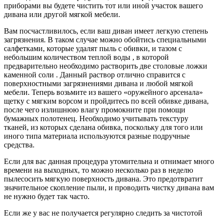
приборами вы будете чистить тот или иной участок вашего
дивана или другой мягкой мебели.
Вам посчастливилось, если ваш диван имеет легкую степень
загрязнения. В таком случае можно обойтись специальными
салфетками, которые удалят пыль с обивки, и тазом с
небольшим количеством теплой воды , в которой
предварительно необходимо растворить две столовые ложки
каменной соли . Данный раствор отлично справится с
поверхностными загрязнениями дивана и любой мягкой
мебели. Теперь возьмите из вашего «оружейного арсенала»
щетку с мягким ворсом и пройдитесь по всей обивке дивана,
после чего излишнюю влагу промокните при помощи
бумажных полотенец. Необходимо учитывать текстуру
тканей, из которых сделана обивка, поскольку для того или
иного типа материала используются разные подручные
средства.
Если для вас данная процедура утомительна и отнимает много
времени на выходных, то можно несколько раз в неделю
пылесосить мягкую поверхность дивана. Это предотвратит
значительное скопление пыли, и проводить чистку дивана вам
не нужно будет так часто.
Если же у вас не получается регулярно следить за чистотой