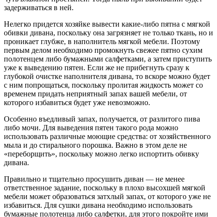
задерживаться в ней.
Нелегко придется хозяйке вывести какие-либо пятна с мягкой
обивки дивана, поскольку она загрязняет не только ткань, но и
проникает глубже, в наполнитель мягкой мебели. Поэтому
первым делом необходимо промокнуть свежее пятно сухим
полотенцем либо бумажными салфетками, а затем приступить
уже к выведению пятен. Если же не прибегнуть сразу к
глубокой очистке наполнителя дивана, то вскоре можно будет
с ним попрощаться, поскольку пролитая жидкость может со
временем придать неприятный запах вашей мебели, от
которого избавиться будет уже невозможно.
Особенно въедливый запах, получается, от разлитого пива
либо мочи. Для выведения пятен такого рода можно
использовать различные моющие средства: от хозяйственного
мыла и до стирального порошка. Важно в этом деле не
«переборщить», поскольку можно легко испортить обивку
дивана.
Правильно и тщательно просушить диван — не менее
ответственное задание, поскольку в плохо высохшей мягкой
мебели может образоваться затхлый запах, от которого уже не
избавиться. Для сушки дивана необходимо использовать
бумажные полотенца либо салфетки, для этого покройте ими