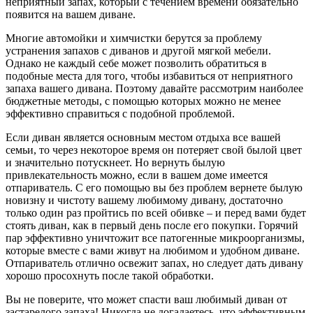
неприятный запах, который с течением времени обязательно
появится на вашем диване.
Многие автомойки и химчистки берутся за проблему
устранения запахов с диванов и другой мягкой мебели.
Однако не каждый себе может позволить обратиться в
подобные места для того, чтобы избавиться от неприятного
запаха вашего дивана. Поэтому давайте рассмотрим наиболее
бюджетные методы, с помощью которых можно не менее
эффективно справиться с подобной проблемой.
Если диван является основным местом отдыха все вашей
семьи, то через некоторое время он потеряет свой былой цвет
и значительно потускнеет. Но вернуть былую
привлекательность можно, если в вашем доме имеется
отпариватель. С его помощью вы без проблем вернете былую
новизну и чистоту вашему любимому дивану, достаточно
только один раз пройтись по всей обивке – и перед вами будет
стоять диван, как в первый день после его покупки. Горячий
пар эффективно уничтожит все патогенные микроорганизмы,
которые вместе с вами живут на любимом и удобном диване.
Отпариватель отлично освежит запах, но следует дать дивану
хорошо просохнуть после такой обработки.
Вы не поверите, что может спасти ваш любимый диван от
застарелого запаха! Никогда не догадаетесь, что эффективным