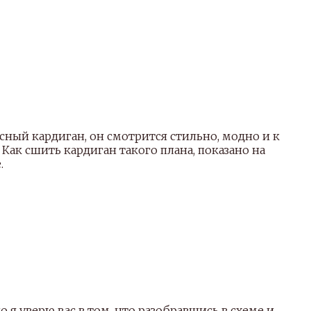
есный кардиган, он смотрится стильно, модно и к
Как сшить кардиган такого плана, показано на
.
о я уверю вас в том, что разобравшись в схеме и