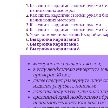
Как сшить кардиган своими руками бе
начинающих мастеров
Как сшить кардиган своими руками бе
начинающих мастеров
Как сшить кардиган своими руками
Как сшить кардиган своими руками бы
Урок по моделированию: Выкройки ка
Выкройка кардигана 1
Выкройка кардигана 5
Выкройка кардигана 6
материю складывают в 4 слоя;
в углу необходимо начертить и в
примерно 10 см);
далее следует развернуть один с
изделия разрезать пополам;
должны получиться две полочки,
срезанный край необходимо обра
использовать кожу или кожзам;