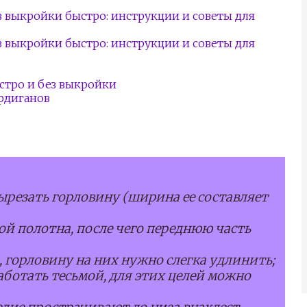
з выкройки быстро: инструкции и советы для
з выкройки быстро: инструкции и советы для
стро и без выкройки
рдиганов
ырезать горловину (ширина ее составляет
лой полотна, после чего переднюю часть
 горловину на них нужно слегка удлинить;
ботать тесьмой, для этих целей можно