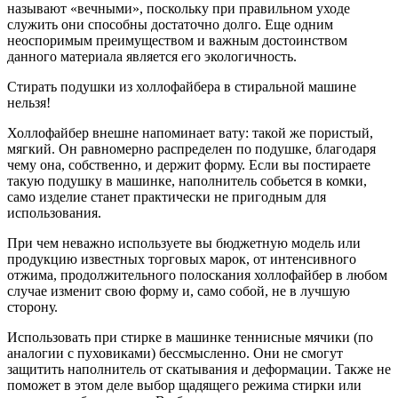
называют «вечными», поскольку при правильном уходе
служить они способны достаточно долго. Еще одним
неоспоримым преимуществом и важным достоинством
данного материала является его экологичность.
Стирать подушки из холлофайбера в стиральной машине
нельзя!
Холлофайбер внешне напоминает вату: такой же пористый,
мягкий. Он равномерно распределен по подушке, благодаря
чему она, собственно, и держит форму. Если вы постираете
такую подушку в машинке, наполнитель собьется в комки,
само изделие станет практически не пригодным для
использования.
При чем неважно используете вы бюджетную модель или
продукцию известных торговых марок, от интенсивного
отжима, продолжительного полоскания холлофайбер в любом
случае изменит свою форму и, само собой, не в лучшую
сторону.
Использовать при стирке в машинке теннисные мячики (по
аналогии с пуховиками) бессмысленно. Они не смогут
защитить наполнитель от скатывания и деформации. Также не
поможет в этом деле выбор щадящего режима стирки или