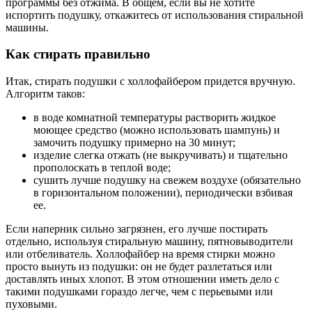
программы без отжима. В общем, если вы не хотите
испортить подушку, откажитесь от использования стиральной
машины.
Как стирать правильно
Итак, стирать подушки с холлофайбером придется вручную.
Алгоритм таков:
в воде комнатной температуры растворить жидкое
моющее средство (можно использовать шампунь) и
замочить подушку примерно на 30 минут;
изделие слегка отжать (не выкручивать) и тщательно
прополоскать в теплой воде;
сушить лучше подушку на свежем воздухе (обязательно
в горизонтальном положении), периодически взбивая
ее.
Если наперник сильно загрязнен, его лучше постирать
отдельно, используя стиральную машину, пятновыводители
или отбеливатель. Холлофайбер на время стирки можно
просто вынуть из подушки: он не будет разлетаться или
доставлять иных хлопот. В этом отношении иметь дело с
такими подушками гораздо легче, чем с перьевыми или
пуховыми.