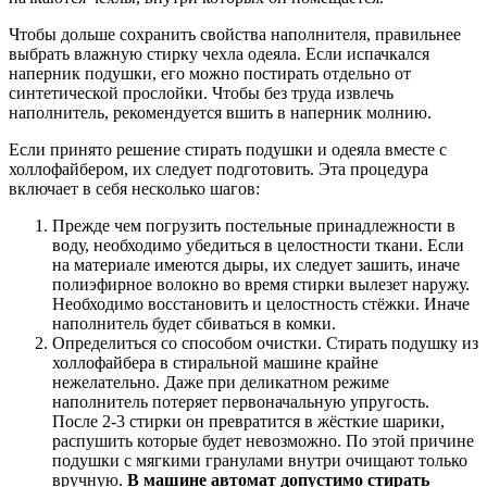
Чтобы дольше сохранить свойства наполнителя, правильнее
выбрать влажную стирку чехла одеяла. Если испачкался
наперник подушки, его можно постирать отдельно от
синтетической прослойки. Чтобы без труда извлечь
наполнитель, рекомендуется вшить в наперник молнию.
Если принято решение стирать подушки и одеяла вместе с
холлофайбером, их следует подготовить. Эта процедура
включает в себя несколько шагов:
Прежде чем погрузить постельные принадлежности в
воду, необходимо убедиться в целостности ткани. Если
на материале имеются дыры, их следует зашить, иначе
полиэфирное волокно во время стирки вылезет наружу.
Необходимо восстановить и целостность стёжки. Иначе
наполнитель будет сбиваться в комки.
Определиться со способом очистки. Стирать подушку из
холлофайбера в стиральной машине крайне
нежелательно. Даже при деликатном режиме
наполнитель потеряет первоначальную упругость.
После 2-3 стирки он превратится в жёсткие шарики,
распушить которые будет невозможно. По этой причине
подушки с мягкими гранулами внутри очищают только
вручную.
В машине автомат допустимо стирать