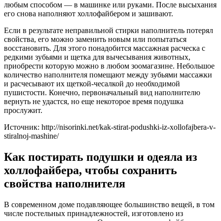
любым способом — в машинке или руками. После высыхания
его снова наполняют холлофайбером и зашивают.
Если в результате неправильной стирки наполнитель потерял
свойства, его можно заменить новым или попытаться
восстановить. Для этого понадобится массажная расческа с
редкими зубьями и щетка для вычесывания животных,
приобрести которую можно в любом зоомагазине. Небольшое
количество наполнителя помещают между зубьями массажки
и расчесывают их щеткой-чесалкой до необходимой
пушистости. Конечно, первоначальный вид наполнителю
вернуть не удастся, но еще некоторое время подушка
прослужит.
Источник: http://nisorinki.net/kak-stirat-podushki-iz-xollofajbera-v-
stiralnoj-mashine/
Как постирать подушки и одеяла из
холлофайбера, чтобы сохранить
свойства наполнителя
В современном доме подавляющее большинство вещей, в том
числе постельных принадлежностей, изготовлено из