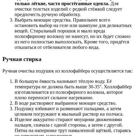
только лёгкие, часто простёганные одеяла.
Для
очистки толстых изделий с редкой стёжкой следует
предпочесть ручную обработку.
Выбрать моющие средства. Правильнее всего
остановить выбор на геле или шампуне для деликатных
вещей. Стиральный порошок и мыло вреда
полиэфирному волокну не нанесут, но их будет сложно
из него полностью выполоскать. Кроме того, придётся
отказаться от отбеливателя любого вида.
Ручная стирка
Ручная очистка подушек из холлофайбера осуществляется так:
В большую ёмкость наливают тёплую воду. Её
температура не должна быть выше 30-35°. Холлофайбер
изготавливается из полиэфирного волокна, которое
плохо переносит сильное нагревание.
В воде растворяют выбранное моющее средство.
Подушку взбивают и разминают пальцами, а затем
целиком погружают в мыльный раствор на полчаса.
Изделие аккуратно стирают мнущими движениями
пальцев, сначала с одной стороны, а затем с другой.
Пятна на напернике трут намыленной щёткой, стараясь
не затрагивать наполнитель.