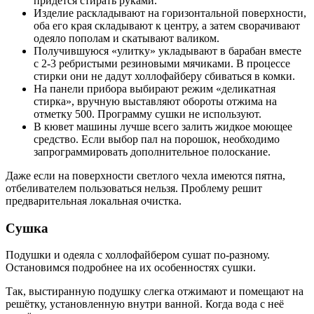
придётся стирать руками.
Изделие раскладывают на горизонтальной поверхности,
оба его края складывают к центру, а затем сворачивают
одеяло пополам и скатывают валиком.
Получившуюся «улитку» укладывают в барабан вместе
с 2-3 ребристыми резиновыми мячиками. В процессе
стирки они не дадут холлофайберу сбиваться в комки.
На панели прибора выбирают режим «деликатная
стирка», вручную выставляют обороты отжима на
отметку 500. Программу сушки не используют.
В кювет машины лучше всего залить жидкое моющее
средство. Если выбор пал на порошок, необходимо
запрограммировать дополнительное полоскание.
Даже если на поверхности светлого чехла имеются пятна,
отбеливателем пользоваться нельзя. Проблему решит
предварительная локальная очистка.
Сушка
Подушки и одеяла с холлофайбером сушат по-разному.
Остановимся подробнее на их особенностях сушки.
Так, выстиранную подушку слегка отжимают и помещают на
решётку, установленную внутри ванной. Когда вода с неё