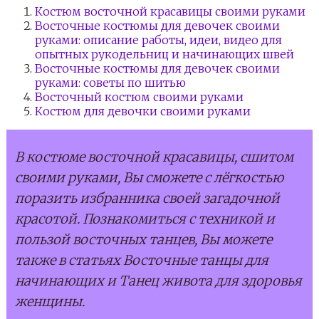
Костюм восточной красавицы своими руками
Восточные костюмы для девочек своими
руками: описание работы, идеи, видео для
опытных рукодельниц и начинающих швей
Восточные костюмы для девочек своими
руками: советы по шитью
Восточный костюм своими руками
Костюм для девочки своими руками
В костюме восточной красавицы, сшитом
своими руками, Вы сможете с лёгкостью
поразить избранника своей загадочной
красотой. Познакомиться с техникой и
пользой восточных танцев, Вы можете
также в статьях Восточные танцы для
начинающих и Танец живота для здоровья
женщины.