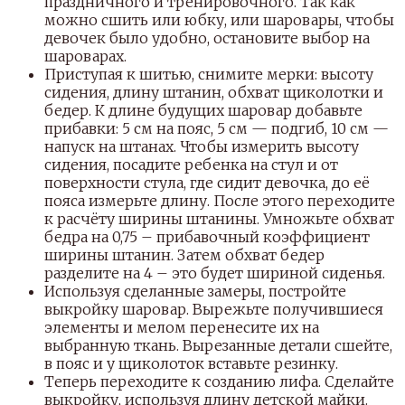
праздничного и тренировочного. Так как
можно сшить или юбку, или шаровары, чтобы
девочек было удобно, остановите выбор на
шароварах.
Приступая к шитью, снимите мерки: высоту
сидения, длину штанин, обхват щиколотки и
бедер. К длине будущих шаровар добавьте
прибавки: 5 см на пояс, 5 см — подгиб, 10 см —
напуск на штанах. Чтобы измерить высоту
сидения, посадите ребенка на стул и от
поверхности стула, где сидит девочка, до её
пояса измерьте длину. После этого переходите
к расчёту ширины штанины. Умножьте обхват
бедра на 0,75 – прибавочный коэффициент
ширины штанин. Затем обхват бедер
разделите на 4 – это будет шириной сиденья.
Используя сделанные замеры, постройте
выкройку шаровар. Вырежьте получившиеся
элементы и мелом перенесите их на
выбранную ткань. Вырезанные детали сшейте,
в пояс и у щиколоток вставьте резинку.
Теперь переходите к созданию лифа. Сделайте
выкройку, используя длину детской майки.