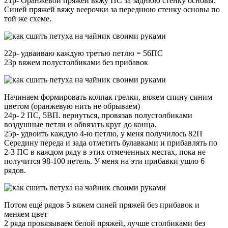
21р- Оранжевой пряжей вяжу ПС за заднюю стенку основы.
Синей пряжей вяжу веерочки за переднюю стенку основы по
той же схеме.
22р- удваиваю каждую третью петлю = 56ПС
23р вяжем полустолбиками без прибавок
Начинаем формировать колпак грелки, вяжем спину синим
цветом (оранжевую нить не обрываем)
24р- 2 ПС, 5ВП. вернуться, провязав полустолбиками
воздушные петли и обвязать круг до конца.
25р- удвоить каждую 4-ю петлю, у меня получилось 82П
Середину переда и зада отметить булавками и прибавлять по
2-3 ПС в каждом ряду в этих отмеченных местах, пока не
получится 98-100 петель. У меня на эти прибавки ушло 6
рядов.
Потом ещё рядов 5 вяжем синей пряжей без прибавок и
меняем цвет
2 ряда провязываем белой пряжей, лучше столбиками без