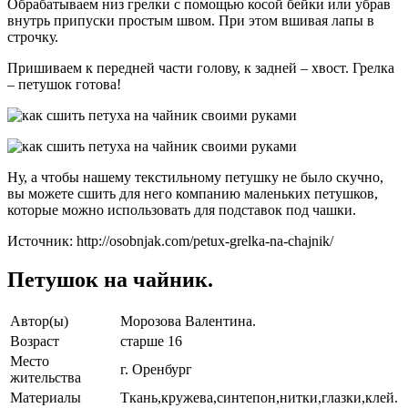
Обрабатываем низ грелки с помощью косой бейки или убрав
внутрь припуски простым швом. При этом вшивая лапы в
строчку.
Пришиваем к передней части голову, к задней – хвост. Грелка
– петушок готова!
Ну, а чтобы нашему текстильному петушку не было скучно,
вы можете сшить для него компанию маленьких петушков,
которые можно использовать для подставок под чашки.
Источник: http://osobnjak.com/petux-grelka-na-chajnik/
Петушок на чайник.
Автор(ы)
Морозова Валентина.
Возраст
старше 16
Место
г. Оренбург
жительства
Материалы
Ткань,кружева,синтепон,нитки,глазки,клей.