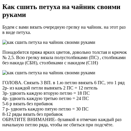
Как сшить петуха на чайник своими
руками
Будем с вами вязать очередную грелку на чайник. на этот раз
в виде петуха.
Понадобится пряжа ярких цветов, довольно толстая и крючок
№ 2,5. Всю грелку вязала полустолбиками (ПС) , столбиками
без накида (СБН), столбиками с накидом (С1Н)
ГОЛОВА. Связать 3 ВП. в 1.ю петлю ввязать 6 ПС, это 1 ряд
2р- из каждой петли вывязать 2 ПС = 12 петель
3р- удвоить каждую вторую петлю = 18 ПС
4р- удвоить каждую третью петлю = 24 ПС
5-6 р вязать без прибавок
7 р- удвоить каждую пятую петлю = 30 ПС
8-12 ряды вязать без прибавок
ОБРАТИТЕ ВНИМАНИЕ- булавкой я отмечаю каждый раз
начальную петлю ряда, чтобы не сбиться при подсчёте.