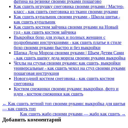
фатина на резинке своими руками пошагово
Как сшить игрушку снеговика своими руками / Мастер-
класс - как сшить снеговика из ткани своими руками
Как сшить купальник своими руками - Школа шитья -
как сшить купальник
Как сшить костюм зайчика своими руками на Новый
год - как сшить костюм зайчика
Выкройки бохо для худых и полных женщин с
подробными инструкциями - как сшить платье в стиле
бохо своими руками быстро и без выкройки
Шапка Деда Мороза своими руками | Шьем Детям Сами
- как сшить шапку деда мороза своими руками выкройка
Чехлы на стулья своими руками: как сшить, выкройки
универсальные - как сшить чехол на стул своими руками
пошаговая инструкция
Новогодний костюм снеговика - как сшить костюм
снеговика
Костюм снежинки своими руками: выкройки, фото и
идеи - костюм снежинки как сшить
← Как сшить летний топ своими руками: выкройка для шитья
— как сшить топ
Как сшить жабо своими руками — жабо как сшить →
Добавить комментарий