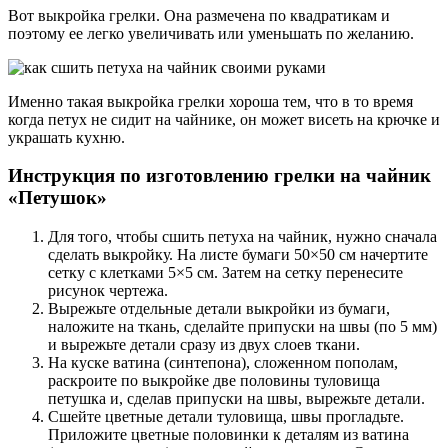
Вот выкройка грелки. Она размечена по квадратикам и
поэтому ее легко увеличивать или уменьшать по желанию.
Именно такая выкройка грелки хороша тем, что в то время
когда петух не сидит на чайнике, он может висеть на крючке и
украшать кухню.
Инструкция по изготовлению грелки на чайник
«Петушок»
Для того, чтобы сшить петуха на чайник, нужно сначала
сделать выкройку. На листе бумаги 50×50 см начертите
сетку с клетками 5×5 см. Затем на сетку перенесите
рисунок чертежа.
Вырежьте отдельные детали выкройки из бумаги,
наложите на ткань, сделайте припуски на швы (по 5 мм)
и вырежьте детали сразу из двух слоев ткани.
На куске ватина (синтепона), сложенном пополам,
раскроите по выкройке две половины туловища
петушка и, сделав припуски на швы, вырежьте детали.
Сшейте цветные детали туловища, швы прогладьте.
Приложите цветные половинки к деталям из ватина