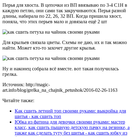
Перья для хвоста. В цепочки из ВП ввязываю по 3-4 С1Н в
каждую петлю, они сами так закручиваются. Перья разной
длины, набирала по 22, 26, 32 ВП. Когда пришила хвост,
поняла, что этих перьев мало и довязала ещё 2 шт
Для крыльев связала цветы. Схемы не даю, их и так можно
найти. Может кто-то захочет другие крылья.
Ну и наконец собрала всё вместе. вот такая получилась
грелка.
Источник: http://magic-
art.info/blog/grelka_na_chajnik_petushok/2016-02-26-1163
Читайте также:
Как сшить летний топ своими руками: выкройка для
шитья - как сшить топ
Юбка из фатина для девочки своими руками: мастер
класс, как сшить пышную детскую пачку на резинке, а
также как сделать туту без шитья - как сшить юбку из