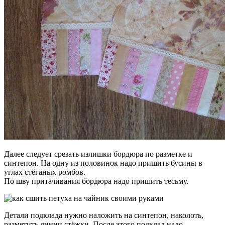
Далее следует срезать излишки бордюра по разметке и
синтепон. На одну из половинок надо пришить бусины в
углах стёганых ромбов.
По шву притачивания бордюра надо пришить тесьму.
Детали подклада нужно наложить на синтепон, наколоть,
разметить линии стёжки. После этого подклад надо