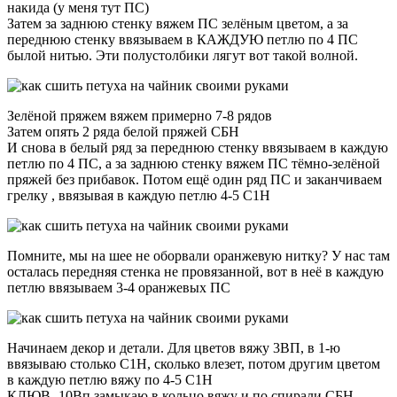
накида (у меня тут ПС)
Затем за заднюю стенку вяжем ПС зелёным цветом, а за
переднюю стенку ввязываем в КАЖДУЮ петлю по 4 ПС
былой нитью. Эти полустолбики лягут вот такой волной.
Зелёной пряжем вяжем примерно 7-8 рядов
Затем опять 2 ряда белой пряжей СБН
И снова в белый ряд за переднюю стенку ввязываем в каждую
петлю по 4 ПС, а за заднюю стенку вяжем ПС тёмно-зелёной
пряжей без прибавок. Потом ещё один ряд ПС и заканчиваем
грелку , ввязывая в каждую петлю 4-5 С1Н
Помните, мы на шее не оборвали оранжевую нитку? У нас там
осталась передняя стенка не провязанной, вот в неё в каждую
петлю ввязываем 3-4 оранжевых ПС
Начинаем декор и детали. Для цветов вяжу 3ВП, в 1-ю
ввязываю столько С1Н, сколько влезет, потом другим цветом
в каждую петлю вяжу по 4-5 С1Н
КЛЮВ- 10Вп замыкаю в кольцо вяжу и по спирали СБН ,