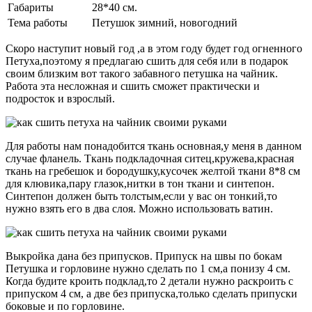
Габариты
28*40 см.
Тема работы
Петушок зимний, новогодний
Скоро наступит новый год ,а в этом году будет год огненного
Петуха,поэтому я предлагаю сшить для себя или в подарок
своим близким вот такого забавного петушка на чайник.
Работа эта несложная и сшить сможет практически и
подросток и взрослый.
Для работы нам понадобится ткань основная,у меня в данном
случае фланель. Ткань подкладочная ситец,кружева,красная
ткань на гребешок и бородушку,кусочек желтой ткани 8*8 см
для клювика,пару глазок,нитки в тон ткани и синтепон.
Синтепон должен быть толстым,если у вас он тонкий,то
нужно взять его в два слоя. Можно использовать ватин.
Выкройка дана без припусков. Припуск на швы по бокам
Петушка и горловине нужно сделать по 1 см,а понизу 4 см.
Когда будите кроить подклад,то 2 детали нужно раскроить с
припуском 4 см, а две без припуска,только сделать припуски
боковые и по горловине.