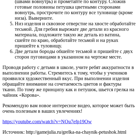
(швами вовнутрь) и прометайте по контуру. Сложив
готовые половины петушка цветными сторонами
вовнутрь, прострочите по контуру все туловище (кроме
низа). Выверните.
Низ изделия и сквозное отверстие на хвосте обработайте
тесьмой. Для гребня вырежьте две детали из красного
материала, подложите такую же деталь из ватина,
сшейте по краю, обработайте тесьмой и на руках
пришейте к туловищу.
Две детали бороды обшейте тесьмой и пришейте с двух
сторон пуговицами в указанном на чертеже месте.
Проводя работу с детьми в школе, учите ребят аккуратности в
выполнении работы. Стремитесь к тому, чтобы у учеников
проявился художественный вкус. При выполнении изделия
обращайте внимание на сочетаемость цветов и фактуры
ткани. По тому же принципу как и петушок, шьется грелка на
чайник «Корова».
Рекомендую вам новое интересное видео, которое может быть
очень полезным в ваших увлечениях!
https://youtube.com/watch?v=NOu7efp19Ow
Источник: http://gamejulia.ru/grelka-na-chaynik-petushok.html