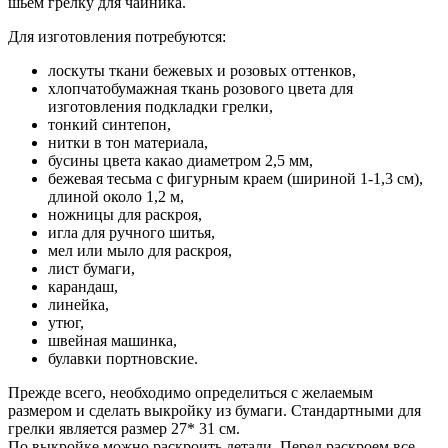
шьем грелку для чайника.
Для изготовления потребуются:
лоскуты ткани бежевых и розовых оттенков,
хлопчатобумажная ткань розового цвета для
изготовления подкладки грелки,
тонкий синтепон,
нитки в тон материала,
бусины цвета какао диаметром 2,5 мм,
бежевая тесьма с фигурным краем (шириной 1-1,3 см),
длиной около 1,2 м,
ножницы для раскроя,
игла для ручного шитья,
мел или мыло для раскроя,
лист бумаги,
карандаш,
линейка,
утюг,
швейная машинка,
булавки портновские.
Прежде всего, необходимо определиться с желаемым
размером и сделать выкройку из бумаги. Стандартными для
грелки является размер 27* 31 см.
По выкройке можно раскроить детали. Перед раскроем все