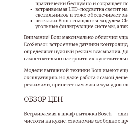
практически бесшумно и сокращает п
встраиваемая LED-подсветка светит н
светильников и тоже обеспечивает э
вытяжки Бош оснащаются модулем Clea
угольные фильтрующие системы, а так
Внимание! Бош максимально облегчил упр
EcoSensor: встроенные датчики контролиру
определяют нужный режим всасывания. Дл
самостоятельно настроить их чувствительн
Модели вытяжной техники Бош имеют ещ
эксплуатацию. Но даже работа с самой де
режимами, принесет вам максимум удоволь
ОБЗОР ЦЕН
Встраиваемая в шкаф вытяжка Bosch – оди
чистоты на кухне, сэкономив свободное пр