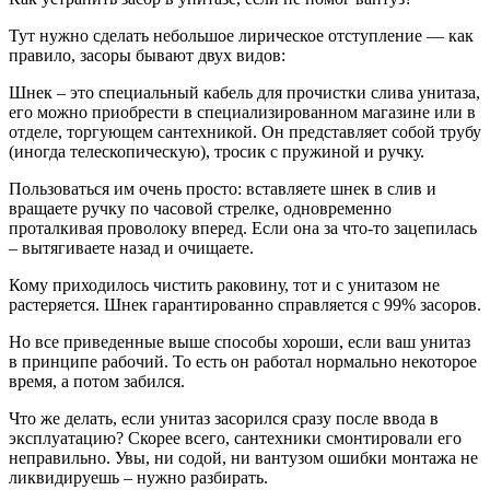
Тут нужно сделать небольшое лирическое отступление — как
правило, засоры бывают двух видов:
Шнек – это специальный кабель для прочистки слива унитаза,
его можно приобрести в специализированном магазине или в
отделе, торгующем сантехникой. Он представляет собой трубу
(иногда телескопическую), тросик с пружиной и ручку.
Пользоваться им очень просто: вставляете шнек в слив и
вращаете ручку по часовой стрелке, одновременно
проталкивая проволоку вперед. Если она за что-то зацепилась
– вытягиваете назад и очищаете.
Кому приходилось чистить раковину, тот и с унитазом не
растеряется. Шнек гарантированно справляется с 99% засоров.
Но все приведенные выше способы хороши, если ваш унитаз
в принципе рабочий. То есть он работал нормально некоторое
время, а потом забился.
Что же делать, если унитаз засорился сразу после ввода в
эксплуатацию? Скорее всего, сантехники смонтировали его
неправильно. Увы, ни содой, ни вантузом ошибки монтажа не
ликвидируешь – нужно разбирать.