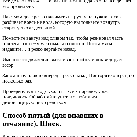
Все делают «это»… Но, как ни забавно, далеко не все делают
это правильно.
На самом деле резко нажимать на ручку не нужно, засор
разбивает вовсе не вода, которую вы толкаете вовнутрь,
секрет успеха здесь иной.
Поместите вантуз над сливом так, чтобы резиновая часть
прилегала к нему максимально плотно. Потом мягко
надавите… и резко дергайте назад.
Именно это движение вытягивает пробку и ликвидирует
засор.
Запомните: плавно вперед – резко назад. Повторите операцию
несколько раз.
Проверьте: если вода уходит – все в порядке, у вас
получилось. Обработайте унитаз с любимым
дезинфицирующим средством.
Способ пятый (для впавших в
отчаяние). Шнек.
Как устранить засор в унитазе, если не помог вантуз?