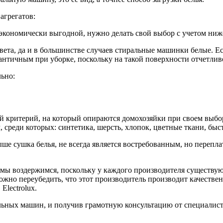
агрегатов:
экономически выгодной, нужно делать свой выбор с учетом ни
вета, да и в большинстве случаев стиральные машинки белые. Ес
античным при уборке, поскольку на такой поверхности отчетли
льно:
ритерий, на который опираются домохозяйки при своем выборе.
 среди которых: синтетика, шерсть, хлопок, цветные ткани, быст
е сушка белья, не всегда является востребованным, но переплат
мы воздержимся, поскольку у каждого производителя существуют
ложно переубедить, что этот производитель производит качествен
Electrolux.
альных машин, и получив грамотную консультацию от специалист