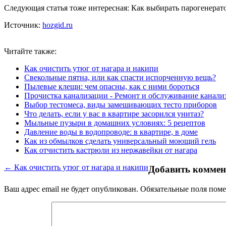
Следующая статья тоже интересная: Как выбирать парогенерат
Источник:
hozgid.ru
Читайте также:
Как очистить утюг от нагара и накипи
Свекольные пятна, или как спасти испорченную вещь?
Пылевые клещи: чем опасны, как с ними бороться
Прочистка канализации - Ремонт и обслуживание канали
Выбор тестомеса, виды замешивающих тесто приборов
Что делать, если у вас в квартире засорился унитаз?
Мыльные пузыри в домашних условиях: 5 рецептов
Давление воды в водопроводе: в квартире, в доме
Как из обмылков сделать универсальный моющий гель
Как отчистить кастрюли из нержавейки от нагара
← Как очистить утюг от нагара и накипи
Добавить комме
Ваш адрес email не будет опубликован.
Обязательные поля пом