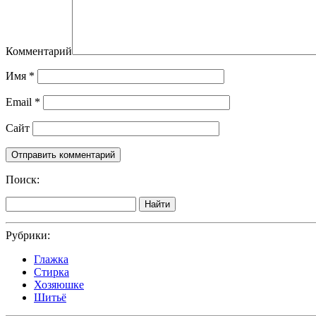
Комментарий
Имя
*
Email
*
Сайт
Поиск:
Найти
Рубрики:
Глажка
Стирка
Хозяюшке
Шитьё