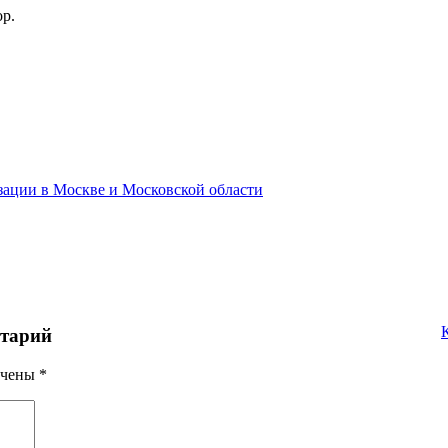
ор.
зации в Москве и Московской области
нтарий
ечены
*