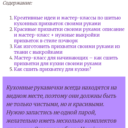
Содержание:
Креативные идеи и мастер-классы по шитью
кухонных прихваток своими руками
Красивые прихватки своими руками: описание
и мастер-класс + нужные выкройки
прихваток в стиле пэчворк
Как изготовить прихватки своими руками из
ткани с выкройками
Мастер-класс для начинающих – как сшить
прихватки для кухни своими руками
Как сшить прихватку для кухни?
Кухонные рукавички всегда находятся на
видном месте, поэтому они должны быть
не только чистыми, но и красивыми.
Нужно запастись не одной парой,
желательно иметь несколько комплектов