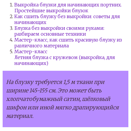
Выкройка блузки для начинающих портних.
Простейшие выкройки блузок
Как сшить блузку без выкройки: советы для
начинающих
Блузка без выкройки своими руками:
разбираем основные техники
Мастер-класс, как сшить красивую блузку из
различного материала
Мастер-класс
Летняя блузка с кружевом (выкройка, для
начинающих)
На блузку требуется 1,5 м ткани при
ширине 145-155 см. Это может быть
хлопчатобумажный сатин, шёлковый
шифон или иной мягко драпирующийся
материал.